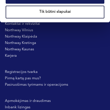
Tik būtini slapukai
Informacija klientams
Kontaktai ir rekvizitai
Northway Vilnius
Northway Klaipėda
Northway Kretinga
Northway Kaunas
Karjera
Registracijos tvarka
Pirmą kartą pas mus?
Pasiruošimas tyrimams ir operacijoms
Apmokėjimas ir draudimas
Inbank lizingas