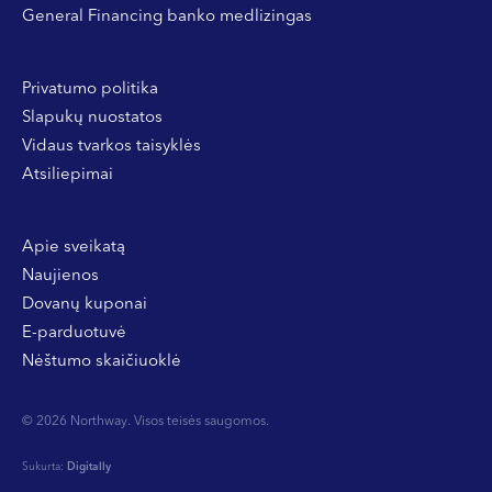
General Financing banko medlizingas
Privatumo politika
Slapukų nuostatos
Vidaus tvarkos taisyklės
Atsiliepimai
Apie sveikatą
Naujienos
Dovanų kuponai
E-parduotuvė
Nėštumo skaičiuoklė
© 2026 Northway. Visos teisės saugomos.
Sukurta:
Digitally