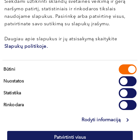
Siekdami užtikrinti sklandų svetainės veikimą ir gerą
VI, VII --
naršymo patirtį, statistiniais ir rinkodaros tikslais
naudojame slapukus. Pasirinkę arba patvirtinę visus,
patvirtinate savo sutikimą su slapukų įrašymu.
Vilnius
Daugiau apie slapukus ir jų atsisakymą skaitykite
Kaunas
Slapukų politikoje.
Klaipėda
Sutikimo
Kretinga
Būtini
pasirinkimas
Nuostatos
Statistika
+370 633 30 303
Rinkodara
Rodyti informaciją
Patvirtinti visus