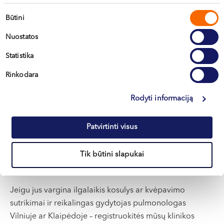
plaučių ligomis.
Sutikimo
Būtini
pasirinkimas
Svarbiausias pulmonologo tikslas – ne tik slopinti
Nuostatos
simptomus, bet ir gydyti pačią ligos priežastį. Tam, kad
Statistika
gydymas būtų ilgalaikis ir efektyvus, geras
pulmonologas visada įvertins ne tik sergančiųjų klinikinę
Rinkodara
būklę, bet ir gyvenimo būdą, žalingus įpročius bei
rizikos veiksnius, pateiks naudingų rekomendacijų.
Rodyti informaciją
Būtent tokie gydytojai ir dirba „Northway“ medicinos
centruose.
Patvirtinti visus
Reikalingas pulmonologas Vilniuje ar
Tik būtini slapukai
Klaipėdoje?
Jeigu jus vargina ilgalaikis kosulys ar kvėpavimo
sutrikimai ir reikalingas gydytojas pulmonologas
Vilniuje ar Klaipėdoje – registruokitės mūsų klinikos