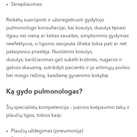
Skrepliavimas
Reikėtų susirūpinti ir užsiregistruoti gydytojo
pulmonologo konsultacijai, kai kosulys, dusulys tęsiasi
ilgiau nei vieną ar kelias savaites, simptominis gydymas
neefektyvus, o ligonio savijauta išlieka tokia pati ar net
palaipsniui prastėja. Nuolatinis kosulys,
dusulys, karščiavimas gali sukelti krūtinės, nugaros ir
galvos skausmą, sutrikdyti paciento ir jo artimųjų poilsio
bei miego režimą, kasdienę gyvenimo kokybę.​
Ką gydo pulmonologas?
Šių specialistų kompetencija – įvairios kvėpavimo takų ir
plaučių ligos, tokios kaip:​
Plaučių uždegimas (pneumonija)​