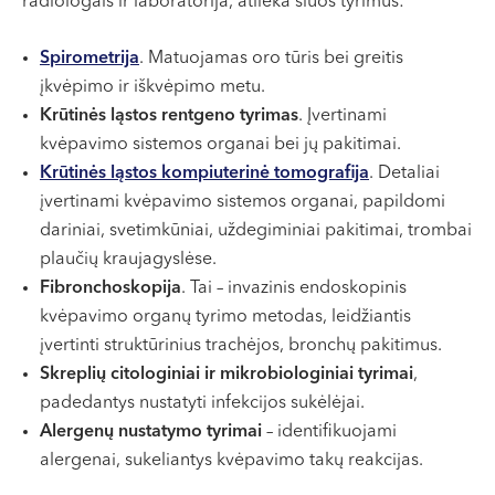
radiologais ir laboratorija, atlieka šiuos tyrimus:​
Spirometrija
. Matuojamas oro tūris bei greitis
įkvėpimo ir iškvėpimo metu.​
Krūtinės ląstos rentgeno tyrimas
. Įvertinami
kvėpavimo sistemos organai bei jų pakitimai.​
Krūtinės ląstos kompiuterinė tomografija
. Detaliai
įvertinami kvėpavimo sistemos organai, papildomi
dariniai, svetimkūniai, uždegiminiai pakitimai, trombai
plaučių kraujagyslėse.​
Fibronchoskopija
. Tai – invazinis endoskopinis
kvėpavimo organų tyrimo metodas, leidžiantis
įvertinti struktūrinius trachėjos, bronchų pakitimus.​
Skreplių citologiniai ir mikrobiologiniai tyrimai
,
padedantys nustatyti infekcijos sukėlėjai.​
Alergenų nustatymo tyrimai
– identifikuojami
alergenai, sukeliantys kvėpavimo takų reakcijas.​