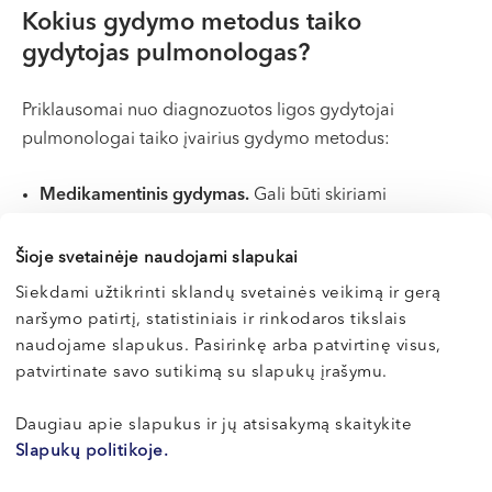
Kokius gydymo metodus taiko
gydytojas pulmonologas?
Priklausomai nuo diagnozuotos ligos gydytojai
pulmonologai taiko įvairius gydymo metodus:​
Medikamentinis gydymas.
Gali būti skiriami
antibiotikai, priešuždegiminiai vaistai, bronchus
plečiantys preparatai.​
Šioje svetainėje naudojami slapukai
Inhaliacijos.
Veiksmingas kvėpavimo takų bei plaučių
Siekdami užtikrinti sklandų svetainės veikimą ir gerą
ligų gydymo metodas, kai garuose esančios vaistinės
naršymo patirtį, statistiniais ir rinkodaros tikslais
medžiagos patenka į kvėpavimo takus. Dažnai
naudojame slapukus. Pasirinkę arba patvirtinę visus,
skiriamos sergant bronchine astma, LOPL ar
patvirtinate savo sutikimą su slapukų įrašymu.
bronchitu.
Kvėpavimo pratimai ir
reabilitacija
.
Daugiau apie slapukus ir jų atsisakymą skaitykite
Slapukų politikoje.
Rekomenduojama pacientams po sunkių kvėpavimo
ligų ar operacijų, ypač sergantiesiems lėtinėmis