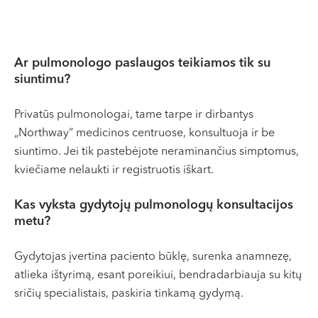
Ar pulmonologo paslaugos teikiamos tik su
siuntimu?
Privatūs pulmonologai, tame tarpe ir dirbantys
„Northway“ medicinos centruose, konsultuoja ir be
siuntimo. Jei tik pastebėjote neraminančius simptomus,
kviečiame nelaukti ir registruotis iškart.
Kas vyksta gydytojų pulmonologų konsultacijos
metu?
Gydytojas įvertina paciento būklę, surenka anamnezę,
atlieka ištyrimą, esant poreikiui, bendradarbiauja su kitų
sričių specialistais, paskiria tinkamą gydymą.