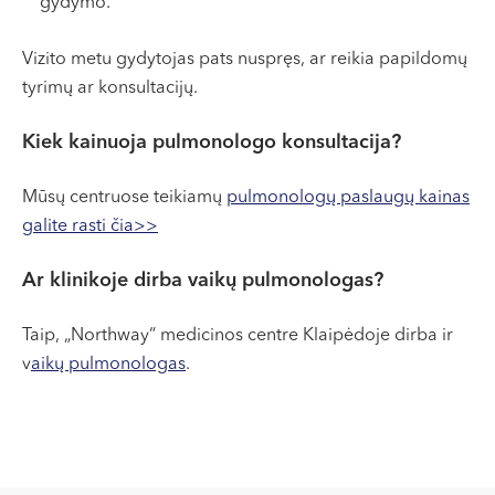
gydymo.
Vizito metu gydytojas pats nuspręs, ar reikia papildomų
tyrimų ar konsultacijų.
Kiek kainuoja pulmonologo konsultacija?
Mūsų centruose teikiamų
pulmonologų paslaugų kainas
galite rasti čia>>
Ar klinikoje dirba vaikų pulmonologas?
Taip, „Northway“ medicinos centre Klaipėdoje dirba ir
v
aikų pulmonologas
.