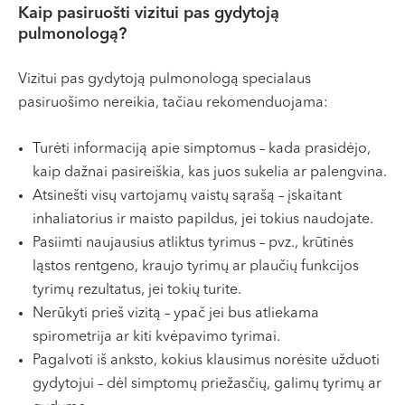
Kaip pasiruošti vizitui pas gydytoją
pulmonologą?
Vizitui pas gydytoją pulmonologą specialaus
pasiruošimo nereikia, tačiau rekomenduojama:
Turėti informaciją apie simptomus – kada prasidėjo,
kaip dažnai pasireiškia, kas juos sukelia ar palengvina.
Atsinešti visų vartojamų vaistų sąrašą – įskaitant
inhaliatorius ir maisto papildus, jei tokius naudojate.
Pasiimti naujausius atliktus tyrimus – pvz., krūtinės
ląstos rentgeno, kraujo tyrimų ar plaučių funkcijos
tyrimų rezultatus, jei tokių turite.
Nerūkyti prieš vizitą – ypač jei bus atliekama
spirometrija ar kiti kvėpavimo tyrimai.
Pagalvoti iš anksto, kokius klausimus norėsite užduoti
gydytojui – dėl simptomų priežasčių, galimų tyrimų ar