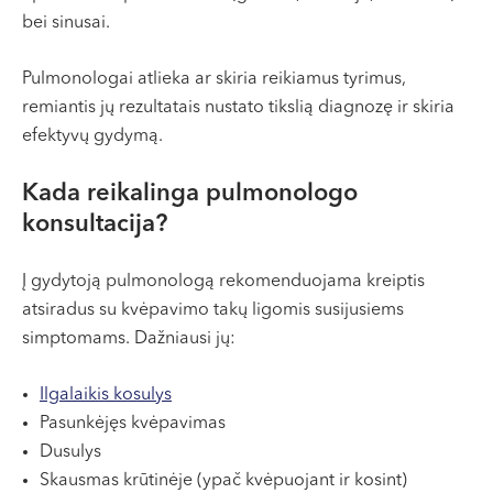
bei sinusai.​
Pulmonologai atlieka ar skiria reikiamus tyrimus,
remiantis jų rezultatais nustato tikslią diagnozę ir skiria
efektyvų gydymą.​
Kada reikalinga pulmonologo
konsultacija?
Į gydytoją pulmonologą rekomenduojama kreiptis
atsiradus su kvėpavimo takų ligomis susijusiems
simptomams. Dažniausi jų:
Ilgalaikis kosulys
Pasunkėjęs kvėpavimas
Dusulys
Skausmas krūtinėje (ypač kvėpuojant ir kosint)