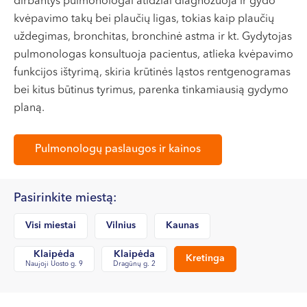
dirbantys pulmonologai atidžiai diagnozuoja ir gydo
VII --
kvėpavimo takų bei plaučių ligas, tokias kaip plaučių
Klaipėda
uždegimas, bronchitas, bronchinė astma ir kt. Gydytojas
Dragūnų g. 2
pulmonologas konsultuoja pacientus, atlieka kvėpavimo
Darbo laikas:
funkcijos ištyrimą, skiria krūtinės ląstos rentgenogramas
I-V 08:00 - 20:00
bei kitus būtinus tyrimus, parenka tinkamiausią gydymo
VI, VII --
planą.
Naujoji Uosto g. 9
Pulmonologų paslaugos ir kainos
Darbo laikas:
I-V 08:00 - 20:00
VI 09:00 - 15:00
Pasirinkite miestą:
VII --
Kretinga
Visi miestai
Vilnius
Kaunas
J. Basanavičiaus g. 80
Klaipėda
Klaipėda
Kretinga
Naujoji Uosto g. 9
Dragūnų g. 2
Darbo laikas:
I-V 08:00 - 20:00