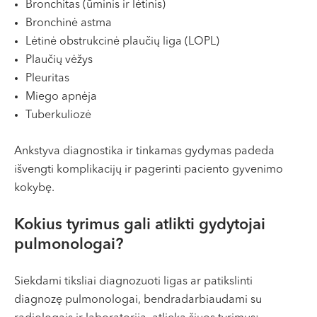
Bronchitas (ūminis ir lėtinis)​
Bronchinė astma
Lėtinė obstrukcinė plaučių liga (LOPL)​
Plaučių vėžys
Pleuritas
Miego apnėja
Tuberkuliozė
Ankstyva diagnostika ir tinkamas gydymas padeda
išvengti komplikacijų ir pagerinti paciento gyvenimo
kokybę.​
Kokius tyrimus gali atlikti gydytojai
pulmonologai?
Siekdami tiksliai diagnozuoti ligas ar patikslinti
diagnozę pulmonologai, bendradarbiaudami su