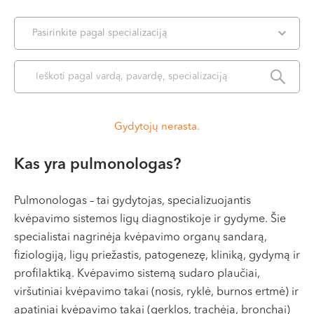
VI, VII --
Pasirinkite pagal specializaciją
Gydytojų nerasta.
Kas yra pulmonologas?
Pulmonologas – tai gydytojas, specializuojantis
kvėpavimo sistemos ligų diagnostikoje ir gydyme. Šie
specialistai nagrinėja kvėpavimo organų sandarą,
fiziologiją, ligų priežastis, patogenezę, kliniką, gydymą ir
profilaktiką. Kvėpavimo sistemą sudaro plaučiai,
viršutiniai kvėpavimo takai (nosis, ryklė, burnos ertmė) ir
apatiniai kvėpavimo takai (gerklos, trachėja, bronchai)