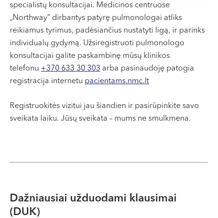
specialistų konsultacijai. Medicinos centruose
„Northway“ dirbantys patyrę pulmonologai atliks
reikiamus tyrimus, padėsiančius nustatyti ligą, ir parinks
individualų gydymą. Užsiregistruoti pulmonologo
konsultacijai galite paskambinę mūsų klinikos
telefonu
+370 633 30 303
arba pasinaudoję patogia
registracija internetu
pacientams.nmc.lt
Registruokitės vizitui jau šiandien ir pasirūpinkite savo
sveikata laiku. Jūsų sveikata – mums ne smulkmena.
Dažniausiai užduodami klausimai
(DUK)