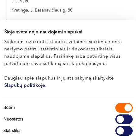
LT , EN , RU
VI, VII --
Kretinga, J. Basanavičiaus g. 80
Apie gydytoją
E-registracija
Šioje svetainėje naudojami slapukai
Siekdami užtikrinti sklandų svetainės veikimą ir gerą
naršymo patirtį, statistiniais ir rinkodaros tikslais
naudojame slapukus. Pasirinkę arba patvirtinę visus,
patvirtinate savo sutikimą su slapukų įrašymu.
Daugiau apie slapukus ir jų atsisakymą skaitykite
Slapukų politikoje.
Sutikimo
Būtini
Vilnius
pasirinkimas
Nuostatos
Kaunas
Statistika
Klaipėda