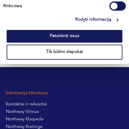
Rinkodara
Kretinga
Rodyti informaciją
+370 633 30 303
Patvirtinti visus
Tik būtini slapukai
Informacija klientams
Kontaktai ir rekvizitai
Northway Vilnius
Northway Klaipėda
Northway Kretinga