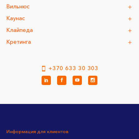
Вильнюс
Каунас
Клайпеда
Кретинга
+370 633 30 303
Информация для клиентов