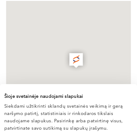
Šioje svetainėje naudojami slapukai
Siekdami užtikrinti sklandų svetainės veikimą ir gerą
naršymo patirtį, statistiniais ir rinkodaros tikslais
naudojame slapukus. Pasirinkę arba patvirtinę visus,
patvirtinate savo sutikimą su slapukų įrašymu.