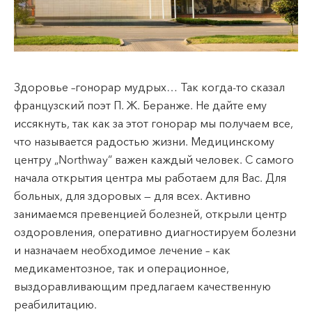
VII --
Клайпеда
ул. Dragūnų 2
Часы работы:
Здоровье –гонорар мудрых… Так когда-то сказал
I-V 08:00 - 20:00
французский поэт П. Ж. Беранже. Не дайте ему
VI, VII --
иссякнуть, так как за этот гонорар мы получаем все,
ул. Naujoji Uosto 9
что называется радостью жизни. Медицинскому
Часы работы:
центру „Northway“ важен каждый человек. С самого
I-V 08:00 - 20:00
начала открытия центра мы работаем для Вас. Для
VI 09:00 - 15:00
больных, для здоровых — для всех. Активно
VII --
занимаемся превенцией болезней, открыли центр
Кретинга
оздоровления, оперативно диагностируем болезни
и назначаем необходимое лечение – как
ул. J. Basanavičiaus 80
медикаментозное, так и операционное,
Часы работы:
выздоравливающим предлагаем качественную
I-V 08:00 - 20:00
реабилитацию.