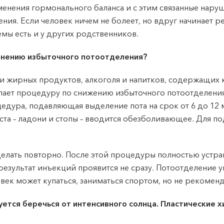
менения гормонального баланса и с этим связанные нар
я. Если человек ничем не болеет, но вдруг начинает рез
емы есть и у других родственников.
анению избыточного потоотделения?
и жирных продуктов, алкоголя и напитков, содержащих к
елает процедуру по снижению избыточного потоотделени
цедура, подавляющая выделение пота на срок от 6 до 1
та – ладони и стопы – вводится обезболивающее. Для под
лать повторно. После этой процедуры полностью устраня
езультат инъекций проявится не сразу. Потоотделение у
овек может купаться, заниматься спортом, но не рекомен
ся беречься от интенсивного солнца. Пластические х