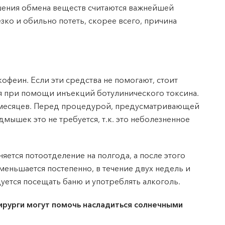
ушения обмена веществ считаются важнейшей
ко и обильно потеть, скорее всего, причина
офеин. Если эти средства не помогают, стоит
я при помощи инъекций ботулинического токсина.
2 месяцев. Перед процедурой, предусматривающей
мышек это не требуется, т.к. это неболезненное
ется потоотделение на полгода, а после этого
меньшается постепенно, в течение двух недель и
дуется посещать баню и употреблять алкоголь.
ирурги могут помочь насладиться солнечными