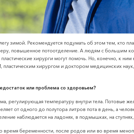
елегу зимой. Рекомендуется подумать об этом тем, кто п
меру, повышенное потоотделение. А людям с большим к
пластические хирурги могут помочь. Но, конечно, к ним
, пластическим хирургом и доктором медицинских наук
недостаток или проблема со здоровьем?
зма, регулирующая температуру внутри тела. Потовые же
еляет от одного до полутора литров пота в день, а чело
ение наблюдается на ладонях, в подмышках, на ступнях, н
о время беременности, после родов или во время менопа