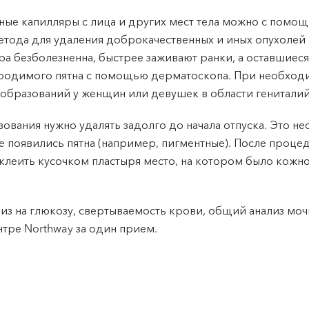
е капилляры с лица и других мест тела можно с помощ
етода для удаления доброкачественных и иных опухолей
ра безболезненна, быстрее заживают ранки, а оставшиес
родимого пятна с помощью дерматоскопа. При необходи
 образований у женщин или девушек в области гениталий
вания нужно удалять задолго до начала отпуска. Это не
е появились пятна (например, пигментные). После проц
аклеить кусочком пластыря место, на котором было кожн
лиз на глюкозу, свертываемость крови, общий анализ моч
тре Northway за один прием.