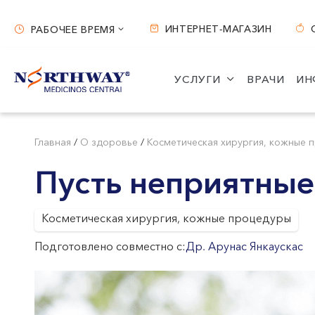
ИНТЕРНЕТ-МАГАЗИН
РАБОЧЕЕ ВРЕМЯ
Рабочее время
УСЛУГИ
ВРАЧИ
ИН
Вильнюс
Каунас
ул. S. Žukausko 19
ул. Miško 25A
Главная
/
О здоровье
/
Косметическая хирургия, кожные 
Часы работы:
Часы работы:
Пусть неприятные
I-V 07:30 - 20:30
I-V 08:00 - 20:00
VI 09:00 - 15:00
VI 09:00 - 15:00
Косметическая хирургия, кожные процедуры
VII --
VII --
Подготовлено совместно с:
Др. Арунас Янкаускас