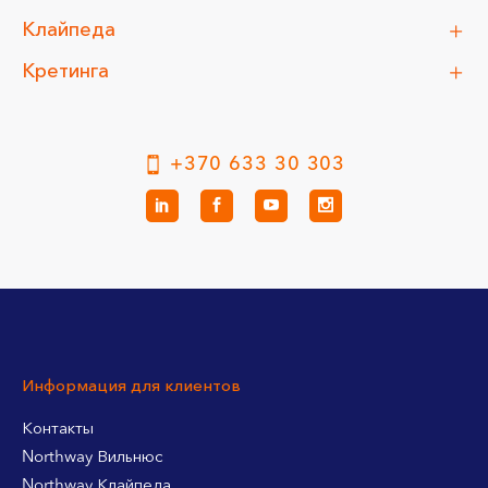
Клайпеда
Кретинга
+370 633 30 303
Информация для клиентов
Контакты
Northway Вильнюс
Northway Клайпеда