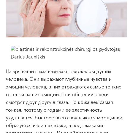
VII --
Клайпеда
ул. Dragūnų 2
Часы работы:
I-V 08:00 - 20:00
VI, VII --
ул. Naujoji Uosto 9
Часы работы:
На зря наши глаза называют «зеркалом души»
I-V 08:00 - 20:00
человека. Они выражают глубинные чувства и
VI 09:00 - 15:00
эмоции человека, в них отражаются самые тонкие
VII --
оттенки наших эмоций. При общении, люди
Кретинга
смотрят друг другу в глаза. Но кожа век самая
ул. J. Basanavičiaus 80
тонкая, поэтому с годами ее эластичность
ухудшается, быстрее всего появляются морщинки,
Часы работы:
образуется излишек кожи, а под глазками
I-V 08:00 - 20:00