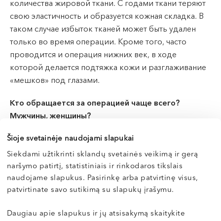
количества жировой ткани. С годами ткани теряют
свою эластичность и образуется кожная складка. В
таком случае избыток тканей может быть удален
только во время операции. Кроме того, часто
проводится и операция нижних век, в ходе
которой делается подтяжка кожи и разглаживание
«мешков» под глазами.
Кто обращается за операцией чаще всего?
Мужчины, женщины?
Šioje svetainėje naudojami slapukai
Такая операция наиболее распространена среди
женщин, но нередко она проводится и мужчинам.
Siekdami užtikrinti sklandų svetainės veikimą ir gerą
naršymo patirtį, statistiniais ir rinkodaros tikslais
Каких результатов можно ожидать после
naudojame slapukus. Pasirinkę arba patvirtinę visus,
операции?
patvirtinate savo sutikimą su slapukų įrašymu.
Человек с нависшими веками постоянно выглядит
Daugiau apie slapukus ir jų atsisakymą skaitykite