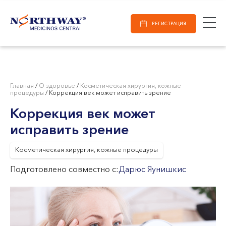
Поиск
E-Registracija
Рабочее время
Поиск
РЕГИСТРАЦИЯ
В ВИЛЬНЮСЕ
В КАУНАСЕ
Вильнюс
В КЛАЙПЕДЕ
ул. S. Žukausko 19
Главная
/
О здоровье
/
Косметическая хирургия, кожные
процедуры
/
Коррекция век может исправить зрение
Часы работы:
I-V 07:30 - 20:30
Коррекция век может
VI 09:00 - 15:00
исправить зрение
VII --
Каунас
Косметическая хирургия, кожные процедуры
Подготовлено совместно с:
ул. Miško 25A
Дарюс Яунишкис
Часы работы:
I-V 08:00 - 20:00
VI 09:00 - 15:00