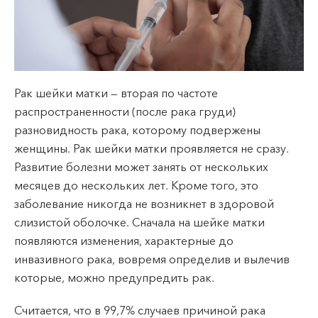
VII --
Клайпеда
ул. Dragūnų 2
Часы работы:
I-V 08:00 - 20:00
Рак шейки матки — вторая по частоте
VI, VII --
распространенности (после рака груди)
разновидность рака, которому подвержены
ул. Naujoji Uosto 9
женщины. Рак шейки матки проявляется не сразу.
Часы работы:
Развитие болезни может занять от нескольких
I-V 08:00 - 20:00
месяцев до нескольких лет. Кроме того, это
VI 09:00 - 15:00
заболевание никогда не возникнет в здоровой
VII --
слизистой оболочке. Сначала на шейке матки
Кретинга
появляются изменения, характерные до
инвазивного рака, вовремя определив и вылечив
ул. J. Basanavičiaus 80
которые, можно предупредить рак.
Часы работы:
I-V 08:00 - 20:00
Считается, что в 99,7% случаев причиной рака