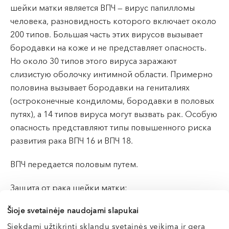
VI, VII --
шейки матки является ВПЧ — вирус папилломы
человека, разновидность которого включает около
200 типов. Большая часть этих вирусов вызывает
бородавки на коже и не представляет опасность.
Но около 30 типов этого вируса заражают
слизистую оболочку интимной области. Примерно
половина вызывает бородавки на гениталиях
(остроконечные кондиломы, бородавки в половых
путях), а 14 типов вируса могут вызвать рак. Особую
опасность представляют типы повышенного риска
развития рака ВПЧ 16 и ВПЧ 18.
ВПЧ передается половым путем.
Защита от рака шейки матки:
• первичные меры по предупреждению —
Šioje svetainėje naudojami slapukai
профилактические прививки;
Siekdami užtikrinti sklandų svetainės veikimą ir gerą
• вторичные меры по предупреждению —