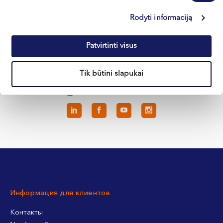
Каунас
Rodyti informaciją
Клайпеда
Patvirtinti visus
Кретинга
Tik būtini slapukai
+370 633 30 303
Информация для клиентов
Контакты