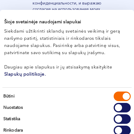
конфиденциальности, и выражаю
VI, VII --
согласие на использование моих
персональных данных с
предусмотренными в ней целями и
Šioje svetainėje naudojami slapukai
условиями.
Siekdami užtikrinti sklandų svetainės veikimą ir gerą
naršymo patirtį, statistiniais ir rinkodaros tikslais
naudojame slapukus. Pasirinkę arba patvirtinę visus,
Регистрация
patvirtinate savo sutikimą su slapukų įrašymu.
Daugiau apie slapukus ir jų atsisakymą skaitykite
Slapukų politikoje.
Sutikimo
Būtini
pasirinkimas
Nuostatos
Statistika
Вильнюс
Rinkodara