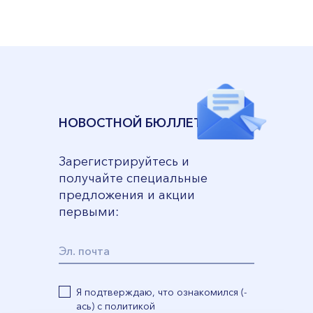
VII --
Клайпеда
ул. Dragūnų 2
Часы работы:
I-V 08:00 - 20:00
VI, VII --
НОВОСТНОЙ БЮЛЛЕТЕНЬ
ул. Naujoji Uosto 9
Часы работы:
Зарегистрируйтесь и
I-V 08:00 - 20:00
получайте специальные
VI 09:00 - 15:00
предложения и акции
первыми:
VII --
Кретинга
ул. J. Basanavičiaus 80
Часы работы:
Я подтверждаю, что ознакомился (-
I-V 08:00 - 20:00
ась) с политикой