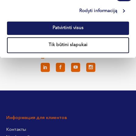
Каунас
Rodyti informaciją
Клайпеда
Patvirtinti visus
Кретинга
Tik būtini slapukai
+370 633 30 303
Информация для клиентов
Контакты