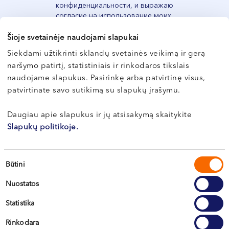
конфиденциальности, и выражаю
VI, VII --
согласие на использование моих
персональных данных с
предусмотренными в ней целями и
Šioje svetainėje naudojami slapukai
условиями.
Siekdami užtikrinti sklandų svetainės veikimą ir gerą
naršymo patirtį, statistiniais ir rinkodaros tikslais
naudojame slapukus. Pasirinkę arba patvirtinę visus,
Регистрация
patvirtinate savo sutikimą su slapukų įrašymu.
Daugiau apie slapukus ir jų atsisakymą skaitykite
Slapukų politikoje.
Sutikimo
Būtini
pasirinkimas
Nuostatos
Statistika
Вильнюс
Rinkodara