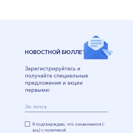
VII --
Клайпеда
ул. Dragūnų 2
Часы работы:
I-V 08:00 - 20:00
VI, VII --
НОВОСТНОЙ БЮЛЛЕТЕНЬ
ул. Naujoji Uosto 9
Часы работы:
Зарегистрируйтесь и
I-V 08:00 - 20:00
получайте специальные
VI 09:00 - 15:00
предложения и акции
первыми:
VII --
Кретинга
ул. J. Basanavičiaus 80
Часы работы:
Я подтверждаю, что ознакомился (-
I-V 08:00 - 20:00
ась) с политикой