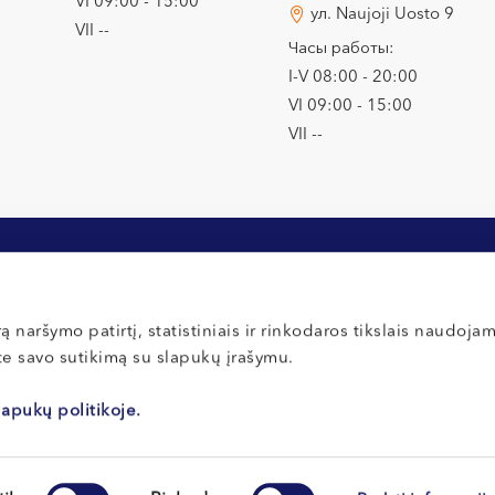
VI 09:00 - 15:00
ул. Naujoji Uosto 9
VII --
Часы работы:
I-V 08:00 - 20:00
VI 09:00 - 15:00
VII --
ą naršymo patirtį, statistiniais ir rinkodaros tikslais naudoja
ate savo sutikimą su slapukų įrašymu.
ции
Оплата и страхование
Политика кон
ты для новых
Правила внутреннего распорядка
Политика файл
lapukų politikoje.
Правила внут
Отзывы