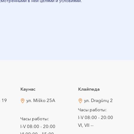
смотренными в ней целями и условиями.
Каунас
Клайпеда
o 19
ул. Miško 25A
ул. Dragūnų 2
Часы работы:
I-V 08:00 - 20:00
Часы работы:
VI, VII --
I-V 08:00 - 20:00