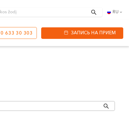
Поиск
RU
ЗАПИСЬ НА ПРИЕМ
0 633 30 303
етинга
ул. J. Basanavičiaus
80
ы работы:
 08:00 - 20:00
VII --