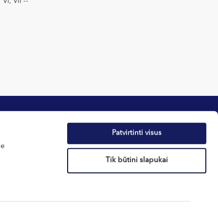
VI, VII --
Patvirtinti visus
me
фиденциальности
Новости
Tik būtini slapukai
ов – cookies
О здоровье
реннего распорядка
Подарочные ваучеры