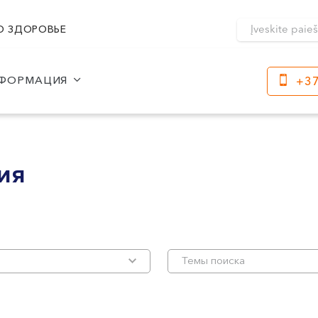
О ЗДОРОВЬЕ
ФОРМАЦИЯ
+37
Клайпеда
Кр
ул. Dragūnų 2
Часы работы:
ия
I-V 08:00 - 20:00
Час
VI, VII --
I-V
VI, 
ул. Naujoji Uosto 9
Часы работы:
I-V 08:00 - 20:00
VI 09:00 - 15:00
VII --