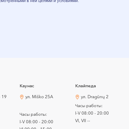
смотренными в ней целями и условиями.
Каунас
Клайпеда
o 19
ул. Miško 25A
ул. Dragūnų 2
Часы работы:
I-V 08:00 - 20:00
Часы работы:
VI, VII --
I-V 08:00 - 20:00