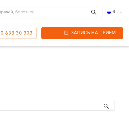
Поиск
RU
ЗАПИСЬ НА ПРИЕМ
0 633 30 303
етинга
ул. J. Basanavičiaus
80
ы работы:
 08:00 - 20:00
VII --