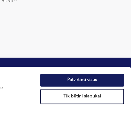
VI, VII --
Patvirtinti visus
me
фиденциальности
Новости
Tik būtini slapukai
ов – cookies
О здоровье
реннего распорядка
Подарочные ваучеры