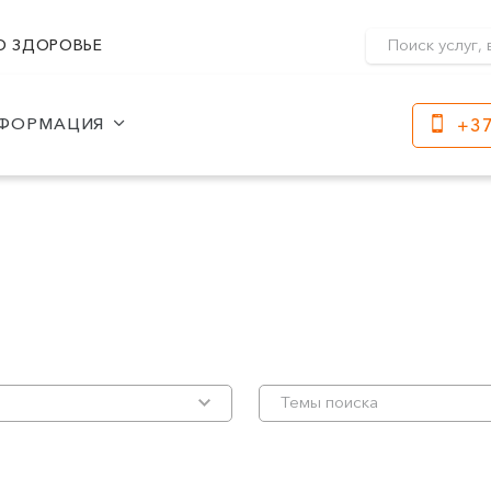
О ЗДОРОВЬЕ
ФОРМАЦИЯ
+37
Клайпеда
Кр
ул. Dragūnų 2
Часы работы:
I-V 08:00 - 20:00
Час
VI, VII --
I-V
VI, 
ул. Naujoji Uosto 9
Часы работы:
I-V 08:00 - 20:00
VI 09:00 - 15:00
VII --