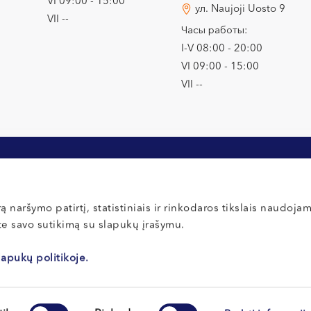
VI 09:00 - 15:00
ул. Naujoji Uosto 9
VII --
Часы работы:
I-V 08:00 - 20:00
VI 09:00 - 15:00
VII --
ą naršymo patirtį, statistiniais ir rinkodaros tikslais naudoja
ate savo sutikimą su slapukų įrašymu.
ции
Оплата и страхование
Политика кон
ты для новых
Правила внутреннего распорядка
Политика файл
lapukų politikoje.
Правила внут
Отзывы