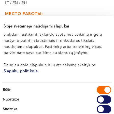
LT / EN / RU
VI, VII --
МЕСТО РАБОТЫ:
Кретинга, ул. J. Basanavičiaus 80
Šioje svetainėje naudojami slapukai
Siekdami užtikrinti sklandų svetainės veikimą ir gerą
Э-РЕГИСТРАЦИЯ
naršymo patirtį, statistiniais ir rinkodaros tikslais
naudojame slapukus. Pasirinkę arba patvirtinę visus,
patvirtinate savo sutikimą su slapukų įrašymu.
Daugiau apie slapukus ir jų atsisakymą skaitykite
Slapukų politikoje.
Sutikimo
Būtini
pasirinkimas
Nuostatos
Statistika