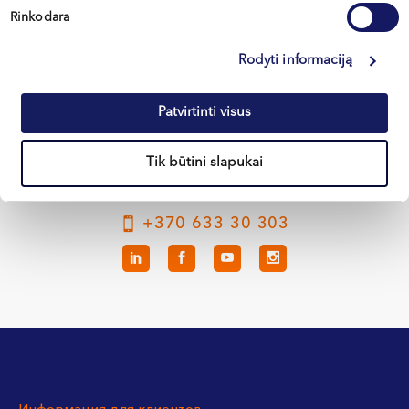
Rinkodara
Вильнюс
Rodyti informaciją
Каунас
Клайпеда
Patvirtinti visus
Кретинга
Tik būtini slapukai
+370 633 30 303