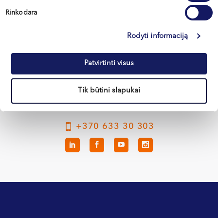
Rinkodara
Вильнюс
Rodyti informaciją
Каунас
Patvirtinti visus
Клайпеда
Кретинга
Tik būtini slapukai
+370 633 30 303