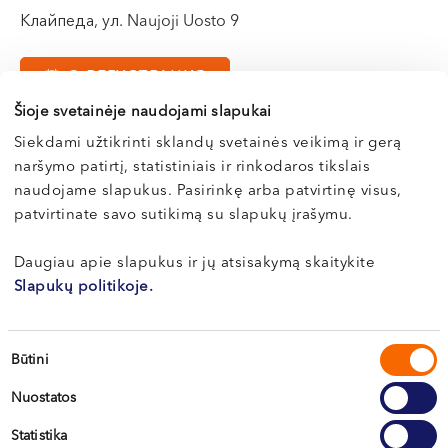
VI, VII --
Клайпеда, ул. Naujoji Uosto 9
Э-РЕГИСТРАЦИЯ
Šioje svetainėje naudojami slapukai
Siekdami užtikrinti sklandų svetainės veikimą ir gerą
naršymo patirtį, statistiniais ir rinkodaros tikslais
О здоровье
naudojame slapukus. Pasirinkę arba patvirtinę visus,
patvirtinate savo sutikimą su slapukų įrašymu.
Все статьи
Daugiau apie slapukus ir jų atsisakymą skaitykite
Slapukų politikoje.
Sutikimo
Būtini
pasirinkimas
Nuostatos
Statistika