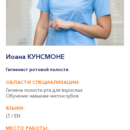
VII --
Клайпеда
ул. Dragūnų 2
Часы работы:
I-V 08:00 - 20:00
VI, VII --
Иоана
КУНСМОНЕ
ул. Naujoji Uosto 9
Часы работы:
Гигиенист ротовой полости
I-V 08:00 - 20:00
VI 09:00 - 15:00
ОБЛАСТИ СПЕЦИАЛИЗАЦИИ:
VII --
Гигиена полости рта для взрослых
Кретинга
Обучение навыкам чистки зубов
ул. J. Basanavičiaus 80
ЯЗЫКИ:
LT / EN
Часы работы:
I-V 08:00 - 20:00
МЕСТО РАБОТЫ: