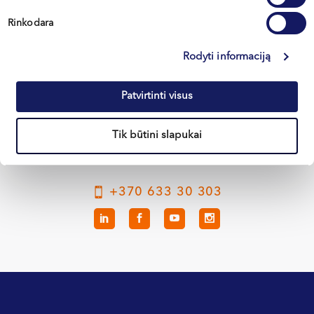
Rinkodara
Вильнюс
Rodyti informaciją
Каунас
Patvirtinti visus
Клайпеда
Кретинга
Tik būtini slapukai
+370 633 30 303