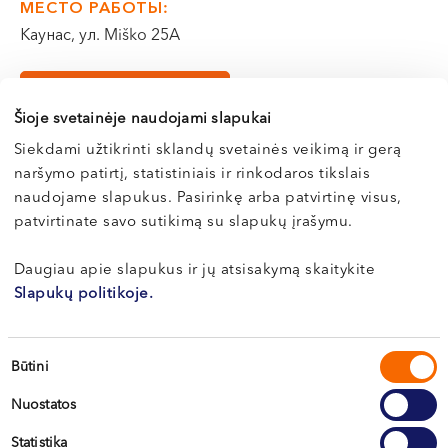
МЕСТО РАБОТЫ:
VI, VII --
Каунас, ул. Miško 25A
Э-РЕГИСТРАЦИЯ
Šioje svetainėje naudojami slapukai
Siekdami užtikrinti sklandų svetainės veikimą ir gerą
naršymo patirtį, statistiniais ir rinkodaros tikslais
О здоровье
naudojame slapukus. Pasirinkę arba patvirtinę visus,
patvirtinate savo sutikimą su slapukų įrašymu.
Все статьи
Daugiau apie slapukus ir jų atsisakymą skaitykite
Slapukų politikoje.
Sutikimo
Būtini
pasirinkimas
Nuostatos
Statistika