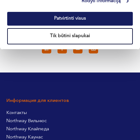
Rodyti informaciją
Кретинга
Patvirtinti visus
Tik būtini slapukai
+370 633 30 303
Информация для клиентов
Контакты
Northway Вильнюс
Northway Клайпеда
Northway Каунас