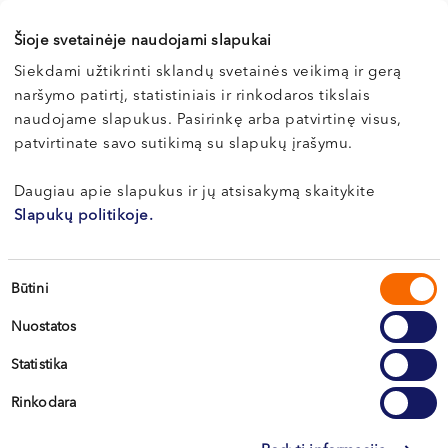
VI, VII --
Клайпеда, ул. Naujoji Uosto 9
Šioje svetainėje naudojami slapukai
Врач консультирует взрослых и детей с 4 лет.
Siekdami užtikrinti sklandų svetainės veikimą ir gerą
naršymo patirtį, statistiniais ir rinkodaros tikslais
Э-РЕГИСТРАЦИЯ
naudojame slapukus. Pasirinkę arba patvirtinę visus,
patvirtinate savo sutikimą su slapukų įrašymu.
Daugiau apie slapukus ir jų atsisakymą skaitykite
Slapukų politikoje.
Sutikimo
Būtini
pasirinkimas
Nuostatos
Вильнюс
Statistika
Каунас
Rinkodara
Клайпеда