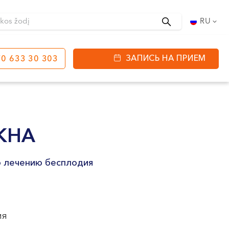
Поиск
RU
ЗАПИСЬ НА ПРИЕМ
0 633 30 303
етинга
ул. J. Basanavičiaus
80
КНА
ы работы:
 08:00 - 20:00
о лечению бесплодия
VII --
ия