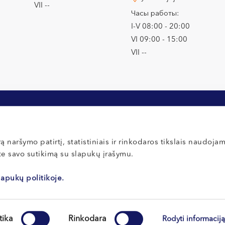
VII --
Часы работы:
I-V 08:00 - 20:00
VI 09:00 - 15:00
VII --
ą naršymo patirtį, statistiniais ir rinkodaros tikslais naudoja
ate savo sutikimą su slapukų įrašymu.
ции
Оплата и страхование
Политика кон
ты для новых
Правила внутреннего распорядка
Политика файл
lapukų politikoje.
Правила внут
Отзывы
tika
Rinkodara
Rodyti informacij