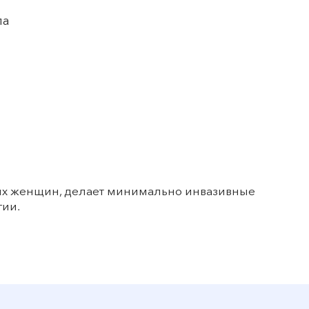
ла
лых женщин, делает минимально инвазивные
гии.