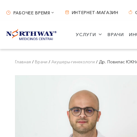
ИНТЕРНЕТ-МАГАЗИН
РАБОЧЕЕ ВРЕМЯ
Рабочее время
УСЛУГИ
ВРАЧИ
ИН
Вильнюс
Каунас
ул. S. Žukausko 19
ул. Miško 25A
Главная
/
Врачи
/
Акушеры-гинекологи
/
Др. Повилас ЮКН
Часы работы:
Часы работы:
I-V 07:30 - 20:30
I-V 08:00 - 20:00
VI 09:00 - 15:00
VI 09:00 - 15:00
VII --
VII --