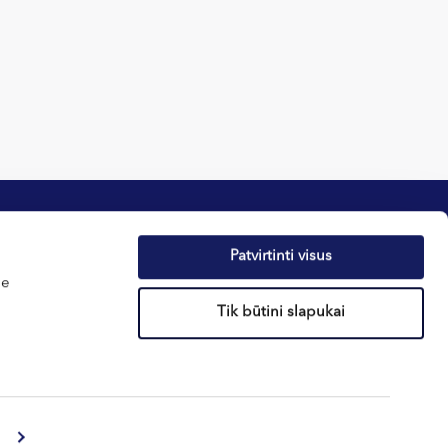
Patvirtinti visus
me
фиденциальности
Новости
Tik būtini slapukai
ов – cookies
О здоровье
реннего распорядка
Подарочные ваучеры
ą