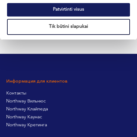
Patvirtinti visus
+370 633 30 303
Tik būtini slapukai
Информация для клиентов
Контакты
Northway Вильнюс
Northway Клайпеда
Northway Каунас
Northway Кретинга