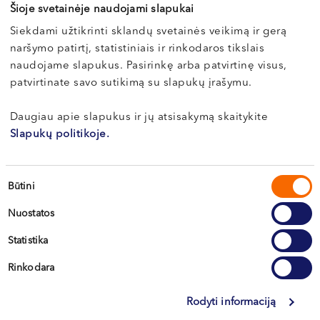
Клайпеда, ул. Dragūnų 2
Šioje svetainėje naudojami slapukai
VI, VII --
Siekdami užtikrinti sklandų svetainės veikimą ir gerą
Э-РЕГИСТРАЦИЯ
naršymo patirtį, statistiniais ir rinkodaros tikslais
naudojame slapukus. Pasirinkę arba patvirtinę visus,
patvirtinate savo sutikimą su slapukų įrašymu.
Daugiau apie slapukus ir jų atsisakymą skaitykite
Slapukų politikoje.
Sutikimo
Būtini
pasirinkimas
Nuostatos
Вильнюс
Statistika
Каунас
Rinkodara
Клайпеда
Rodyti informaciją
Кретинга