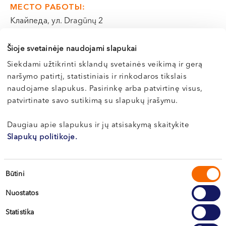
VI, VII --
МЕСТО РАБОТЫ:
Клайпеда, ул. Dragūnų 2
Э-РЕГИСТРАЦИЯ
Šioje svetainėje naudojami slapukai
Siekdami užtikrinti sklandų svetainės veikimą ir gerą
naršymo patirtį, statistiniais ir rinkodaros tikslais
naudojame slapukus. Pasirinkę arba patvirtinę visus,
patvirtinate savo sutikimą su slapukų įrašymu.
Daugiau apie slapukus ir jų atsisakymą skaitykite
Slapukų politikoje.
Sutikimo
Būtini
pasirinkimas
Nuostatos
Statistika