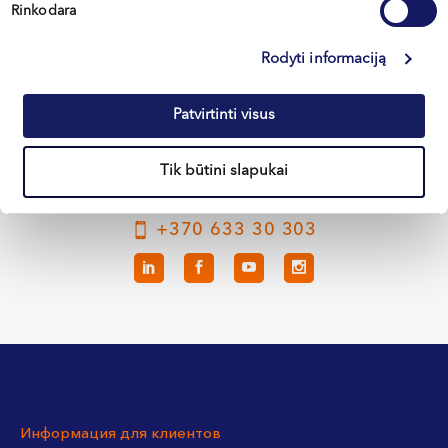
Rinkodara
Вильнюс
Rodyti informaciją
Каунас
Клайпеда
Patvirtinti visus
Кретинга
Tik būtini slapukai
+370 633 30 303
Информация для клиентов