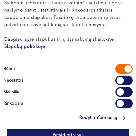
Siekdami užtikrinti sklandų svetainės veikimą ir gerą
VI, VII --
naršymo patirtį, statistiniais ir rinkodaros tikslais
naudojame slapukus. Pasirinkę arba patvirtinę visus,
patvirtinate savo sutikimą su slapukų įrašymu.
Daugiau apie slapukus ir jų atsisakymą skaitykite
Slapukų politikoje.
Sutikimo
Būtini
Вильнюс
pasirinkimas
Nuostatos
Каунас
Statistika
Клайпеда
Rinkodara
Кретинга
Rodyti informaciją
+370 633 30 303
Patvirtinti visus