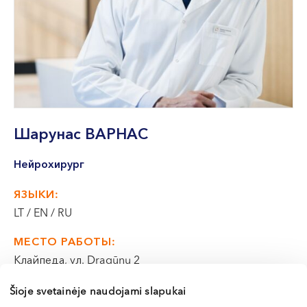
VII --
Клайпеда
ул. Dragūnų 2
Часы работы:
I-V 08:00 - 20:00
VI, VII --
Шарунас
ВАРНАС
ул. Naujoji Uosto 9
Часы работы:
Нейрохирург
I-V 08:00 - 20:00
VI 09:00 - 15:00
ЯЗЫКИ:
VII --
LT / EN / RU
Кретинга
МЕСТО РАБОТЫ:
ул. J. Basanavičiaus 80
Клайпеда, ул. Dragūnų 2
Часы работы:
Šioje svetainėje naudojami slapukai
I-V 08:00 - 20:00
Э-РЕГИСТРАЦИЯ