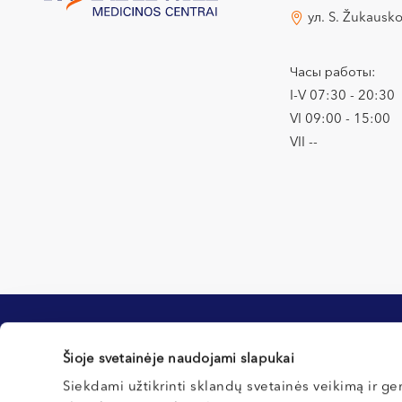
ул. S. Žukausk
Часы работы:
I-V 07:30 - 20:30
VI 09:00 - 15:00
VII --
Šioje svetainėje naudojami slapukai
Информация для клиентов
Siekdami užtikrinti sklandų svetainės veikimą ir ger