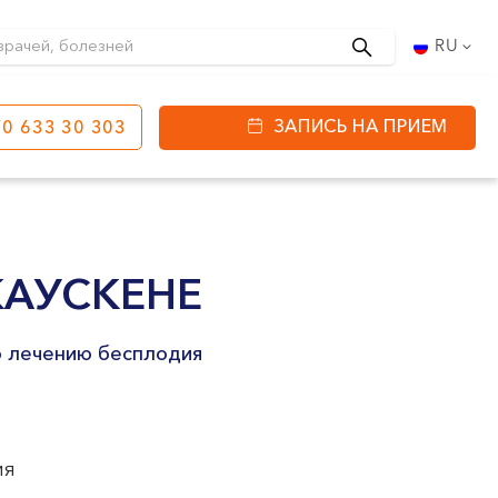
Поиск
RU
ЗАПИСЬ НА ПРИЕМ
0 633 30 303
етинга
ул. J. Basanavičiaus
80
АУСКЕНЕ
ы работы:
 08:00 - 20:00
о лечению бесплодия
VII --
ия