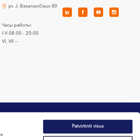
ул. J. Basanavičiaus 80
Часы работы:
I-V 08:00 - 20:00
VI, VII --
Patvirtinti visus
me