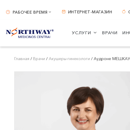
ИНТЕРНЕТ-МАГАЗИН
РАБОЧЕЕ ВРЕМЯ
Рабочее время
УСЛУГИ
ВРАЧИ
ИН
Вильнюс
Каунас
ул. S. Žukausko 19
ул. Miško 25A
Главная
/
Врачи
/
Акушеры-гинекологи
/
Аудроне МЕШКАУ
Часы работы:
Часы работы:
I-V 07:30 - 20:30
I-V 08:00 - 20:00
VI 09:00 - 15:00
VI 09:00 - 15:00
VII --
VII --