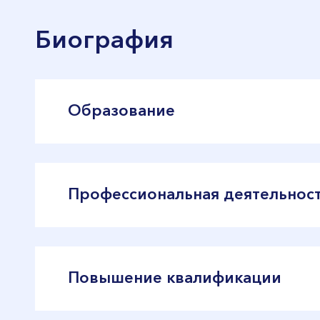
Биография
Образование
1992 – окончила медицинский факуль
1992–1996 – резидентура по акушерст
Профессиональная деятельнос
1999 – получена лицензия на практик
Профессиональный опыт с 1994 года
Работает врачом — акушером-гинеко
Повышение квалификации