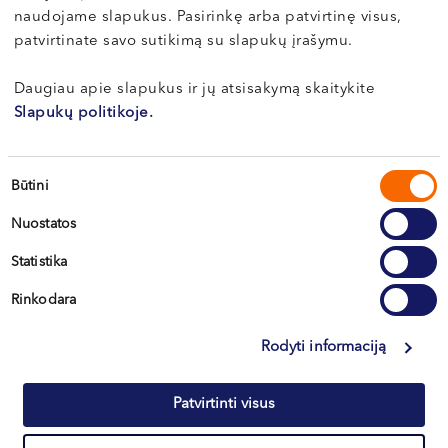
naudojame slapukus. Pasirinkę arba patvirtinę visus,
О здоровье
patvirtinate savo sutikimą su slapukų įrašymu.
Daugiau apie slapukus ir jų atsisakymą skaitykite
Коррекция оттопыренных ушей
Slapukų politikoje.
(лопоухости): прихоть или
необходимость?
Sutikimo
Būtini
pasirinkimas
Люди, а в особенности дети с оттопыренными
Nuostatos
ушами, часто становятся объектом насмеш...
Statistika
Читать
Rinkodara
Rodyti informaciją
Все статьи
Patvirtinti visus