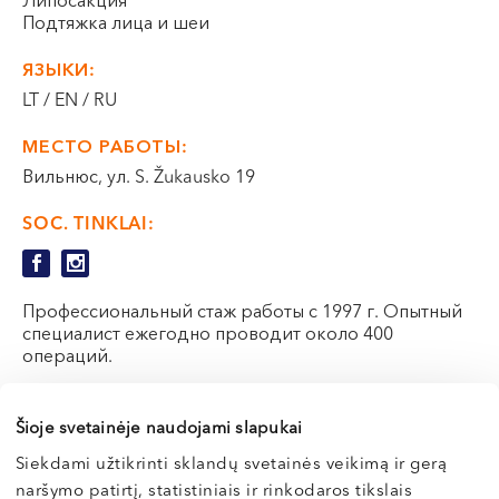
Липосакция
VI, VII --
Подтяжка лица и шеи
ЯЗЫКИ:
LT / EN / RU
МЕСТО РАБОТЫ:
Вильнюс, ул. S. Žukausko 19
SOC. TINKLAI:
Профессиональный стаж работы с 1997 г. Опытный
специалист ежегодно проводит около 400
операций.
Э-РЕГИСТРАЦИЯ
Šioje svetainėje naudojami slapukai
Siekdami užtikrinti sklandų svetainės veikimą ir gerą
naršymo patirtį, statistiniais ir rinkodaros tikslais