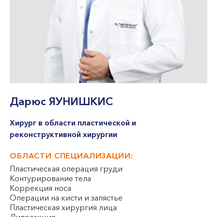
VII --
Клайпеда
ул. Dragūnų 2
Часы работы:
I-V 08:00 - 20:00
VI, VII --
ул. Naujoji Uosto 9
Дарюс
ЯУНИШКИС
Часы работы:
I-V 08:00 - 20:00
Хирург в области пластической и
реконструктивной хирургии
VI 09:00 - 15:00
VII --
ОБЛАСТИ СПЕЦИАЛИЗАЦИИ:
Кретинга
Пластическая операция груди
ул. J. Basanavičiaus 80
Контурирование тела
Коррекция носа
Операции на кисти и запястье
Часы работы:
Пластическая хирургия лица
I-V 08:00 - 20:00