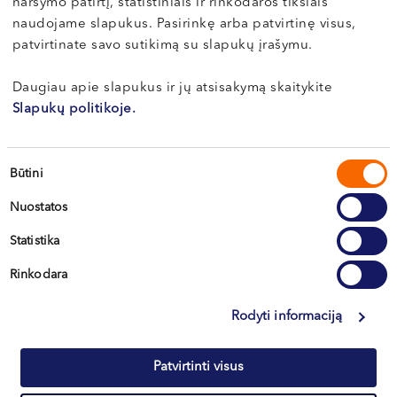
naršymo patirtį, statistiniais ir rinkodaros tikslais
naudojame slapukus. Pasirinkę arba patvirtinę visus,
О здоровье
patvirtinate savo sutikimą su slapukų įrašymu.
Daugiau apie slapukus ir jų atsisakymą skaitykite
Slapukų politikoje.
Коррекция оттопыренных ушей
(лопоухости): прихоть или
необходимость?
Sutikimo
Būtini
pasirinkimas
Люди, а в особенности дети с оттопыренными
Nuostatos
ушами, часто становятся объектом насмеш...
Statistika
Читать
Rinkodara
Rodyti informaciją
Все статьи
Patvirtinti visus