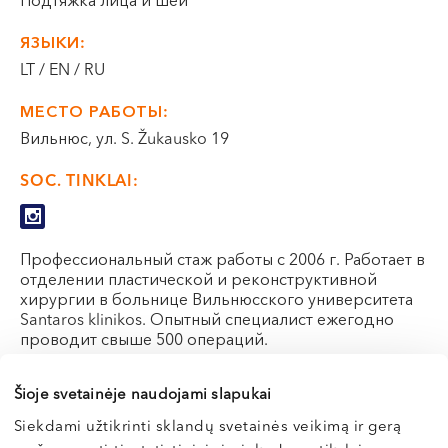
Подтяжка лица и шеи
VI, VII --
ЯЗЫКИ:
LT / EN / RU
МЕСТО РАБОТЫ:
Вильнюс, ул. S. Žukausko 19
SOC. TINKLAI:
Профессиональный стаж работы с 2006 г. Работает в
отделении пластической и реконструктивной
хирургии в больнице Вильнюсского университета
Santaros klinikos. Опытный специалист ежегодно
проводит свыше 500 операций.
Šioje svetainėje naudojami slapukai
Э-РЕГИСТРАЦИЯ
Siekdami užtikrinti sklandų svetainės veikimą ir gerą