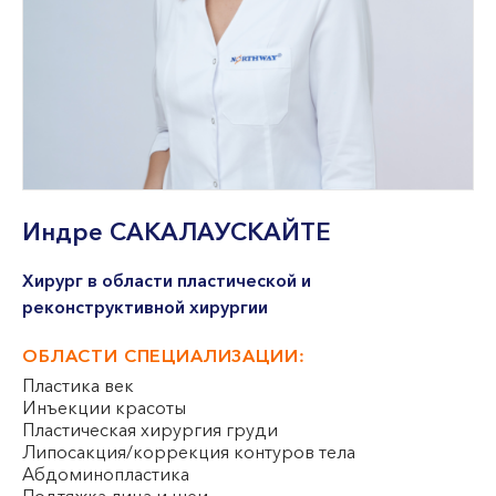
VII --
Клайпеда
ул. Dragūnų 2
Часы работы:
I-V 08:00 - 20:00
VI, VII --
ул. Naujoji Uosto 9
Индре
САКАЛАУСКАЙТЕ
Часы работы:
I-V 08:00 - 20:00
Хирург в области пластической и
реконструктивной хирургии
VI 09:00 - 15:00
VII --
ОБЛАСТИ СПЕЦИАЛИЗАЦИИ:
Кретинга
Пластика век
ул. J. Basanavičiaus 80
Инъекции красоты
Пластическая хирургия груди
Липосакция/коррекция контуров тела
Часы работы:
Абдоминопластика
I-V 08:00 - 20:00