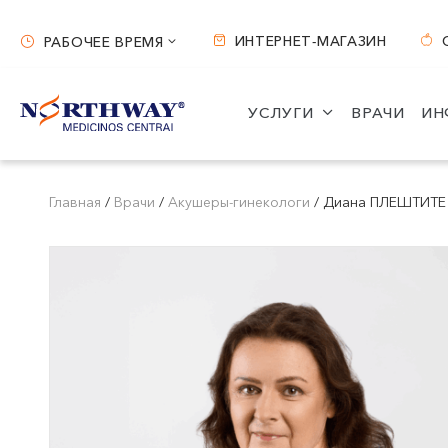
ИНТЕРНЕТ-МАГАЗИН
РАБОЧЕЕ ВРЕМЯ
Рабочее время
УСЛУГИ
ВРАЧИ
ИН
Вильнюс
Каунас
ул. S. Žukausko 19
ул. Miško 25A
Главная
/
Врачи
/
Акушеры-гинекологи
/
Диана ПЛЕШТИТЕ
Часы работы:
Часы работы:
I-V 07:30 - 20:30
I-V 08:00 - 20:00
VI 09:00 - 15:00
VI 09:00 - 15:00
VII --
VII --