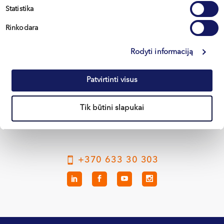
дерматологической практики в Германии
Statistika
Rinkodara
Rodyti informaciją
Вильнюс
Каунас
Patvirtinti visus
Клайпеда
Tik būtini slapukai
Кретинга
+370 633 30 303