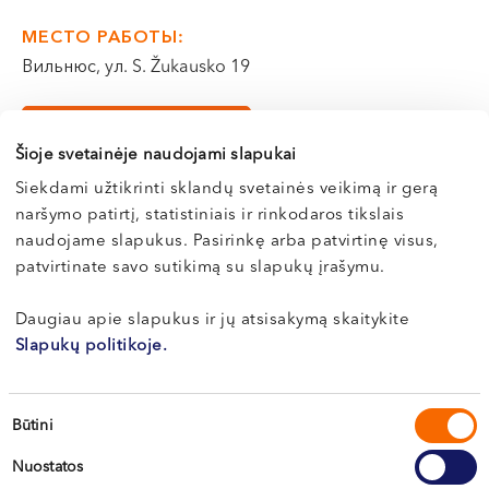
VI, VII --
МЕСТО РАБОТЫ:
Вильнюс, ул. S. Žukausko 19
Э-РЕГИСТРАЦИЯ
Šioje svetainėje naudojami slapukai
Siekdami užtikrinti sklandų svetainės veikimą ir gerą
naršymo patirtį, statistiniais ir rinkodaros tikslais
naudojame slapukus. Pasirinkę arba patvirtinę visus,
Биография
patvirtinate savo sutikimą su slapukų įrašymu.
Daugiau apie slapukus ir jų atsisakymą skaitykite
Профессиональная деятельность
Slapukų politikoje.
Профессиональный стаж работы с 2007 года
Sutikimo
В 2007–2013 годах получила профессиональный
Būtini
pasirinkimas
опыт в области дерматовенерологии,
Nuostatos
аллергологической диагностики и амбулаторной