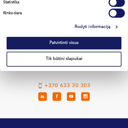
Statistika
Rinkodara
Rodyti informaciją
Вильнюс
Каунас
Patvirtinti visus
Клайпеда
Tik būtini slapukai
Кретинга
+370 633 30 303