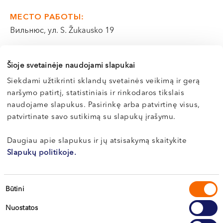
VI, VII --
МЕСТО РАБОТЫ:
Вильнюс, ул. S. Žukausko 19
Э-РЕГИСТРАЦИЯ
Šioje svetainėje naudojami slapukai
Siekdami užtikrinti sklandų svetainės veikimą ir gerą
naršymo patirtį, statistiniais ir rinkodaros tikslais
naudojame slapukus. Pasirinkę arba patvirtinę visus,
О здоровье
patvirtinate savo sutikimą su slapukų įrašymu.
Daugiau apie slapukus ir jų atsisakymą skaitykite
Все статьи
Slapukų politikoje.
Sutikimo
Būtini
pasirinkimas
Nuostatos