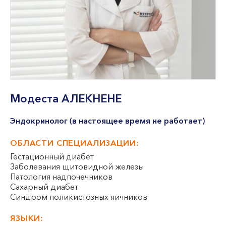
VII --
Клайпеда
ул. Dragūnų 2
Часы работы:
I-V 08:00 - 20:00
VI, VII --
Модеста
АЛЕКНЕНЕ
ул. Naujoji Uosto 9
Часы работы:
Эндокринолог (в настоящее время не работает)
I-V 08:00 - 20:00
VI 09:00 - 15:00
ОБЛАСТИ СПЕЦИАЛИЗАЦИИ:
VII --
Гестационный диабет
Кретинга
Заболевания щитовидной железы
Патология надпочечников
ул. J. Basanavičiaus 80
Сахарный диабет
Синдром поликистозных яичников
Часы работы:
ЯЗЫКИ:
I-V 08:00 - 20:00