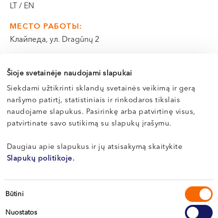
LT / EN
VI, VII --
МЕСТО РАБОТЫ:
Клайпеда, ул. Dragūnų 2
+370 633 30 303
Šioje svetainėje naudojami slapukai
Siekdami užtikrinti sklandų svetainės veikimą ir gerą
Запись к этому врачу возможна только по
naršymo patirtį, statistiniais ir rinkodaros tikslais
телефону
naudojame slapukus. Pasirinkę arba patvirtinę visus,
patvirtinate savo sutikimą su slapukų įrašymu.
Daugiau apie slapukus ir jų atsisakymą skaitykite
Slapukų politikoje.
Sutikimo
Būtini
pasirinkimas
Nuostatos