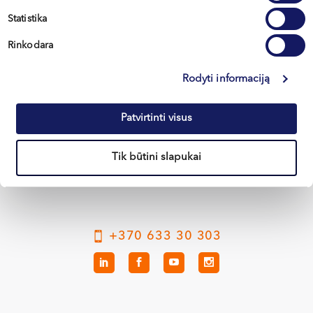
Statistika
Rinkodara
Rodyti informaciją
Вильнюс
Patvirtinti visus
Каунас
Клайпеда
Tik būtini slapukai
Кретинга
+370 633 30 303