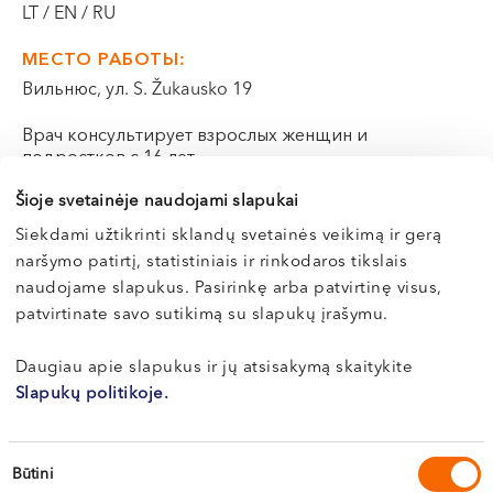
LT / EN / RU
VI, VII --
МЕСТО РАБОТЫ:
Вильнюс, ул. S. Žukausko 19
Врач консультирует взрослых женщин и
подростков с 16 лет.
Šioje svetainėje naudojami slapukai
Э-РЕГИСТРАЦИЯ
Siekdami užtikrinti sklandų svetainės veikimą ir gerą
naršymo patirtį, statistiniais ir rinkodaros tikslais
naudojame slapukus. Pasirinkę arba patvirtinę visus,
patvirtinate savo sutikimą su slapukų įrašymu.
Биография
Daugiau apie slapukus ir jų atsisakymą skaitykite
Slapukų politikoje.
Профессиональная деятельность
Sutikimo
Būtini
Профессиональный стаж работы — с 2002 г.
pasirinkimas