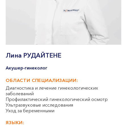
VII --
Клайпеда
ул. Dragūnų 2
Часы работы:
I-V 08:00 - 20:00
VI, VII --
Лина
РУДАЙТЕНЕ
ул. Naujoji Uosto 9
Часы работы:
Акушер-гинеколог
I-V 08:00 - 20:00
VI 09:00 - 15:00
ОБЛАСТИ СПЕЦИАЛИЗАЦИИ:
VII --
Диагностика и лечение гинекологических
Кретинга
заболеваний
Профилактический гинекологический осмотр
ул. J. Basanavičiaus 80
Ультразвуковые исследования
Уход за беременными
Часы работы:
ЯЗЫКИ:
I-V 08:00 - 20:00