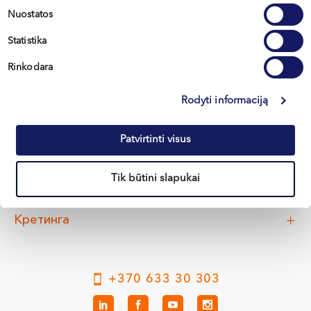
Ежегодно консультирует более тысячи пациентов
Nuostatos
Проводит ультразвуковые и другие
Statistika
инструментальные обследования в рамках
диагностики
Rinkodara
Rodyti informaciją
Вильнюс
Patvirtinti visus
Каунас
Tik būtini slapukai
Клайпеда
Кретинга
+370 633 30 303