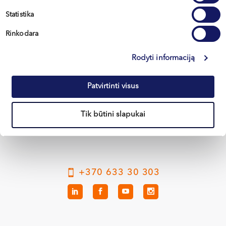
отслоения сетчатки глаза, включая операции с
применением криотерапии
Statistika
Rinkodara
Rodyti informaciją
Вильнюс
Patvirtinti visus
Каунас
Клайпеда
Tik būtini slapukai
Кретинга
+370 633 30 303