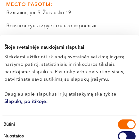
VI, VII --
МЕСТО РАБОТЫ:
Вильнюс, ул. S. Žukausko 19
Врач консультирует только взрослых.
Э-РЕГИСТРАЦИЯ
Šioje svetainėje naudojami slapukai
Siekdami užtikrinti sklandų svetainės veikimą ir gerą
naršymo patirtį, statistiniais ir rinkodaros tikslais
naudojame slapukus. Pasirinkę arba patvirtinę visus,
Биография
patvirtinate savo sutikimą su slapukų įrašymu.
Daugiau apie slapukus ir jų atsisakymą skaitykite
Профессиональная деятельность
Slapukų politikoje.
Профессиональный стаж работы — с 1989 г.
Sutikimo
Būtini
Проводит малоинвазивные хирургические
pasirinkimas
операции по лечению катаракты, глаукомы и
Nuostatos