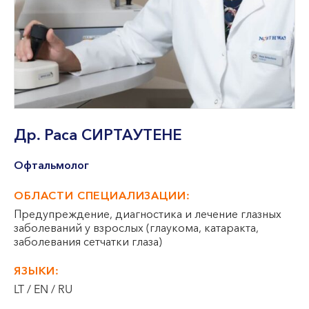
VII --
Клайпеда
ул. Dragūnų 2
Часы работы:
I-V 08:00 - 20:00
VI, VII --
Др. Раса
СИРТАУТЕНЕ
ул. Naujoji Uosto 9
Часы работы:
Офтальмолог
I-V 08:00 - 20:00
VI 09:00 - 15:00
ОБЛАСТИ СПЕЦИАЛИЗАЦИИ:
VII --
Предупреждение, диагностика и лечение глазных
Кретинга
заболеваний у взрослых (глаукома, катаракта,
заболевания сетчатки глаза)
ул. J. Basanavičiaus 80
ЯЗЫКИ:
Часы работы:
LT / EN / RU
I-V 08:00 - 20:00