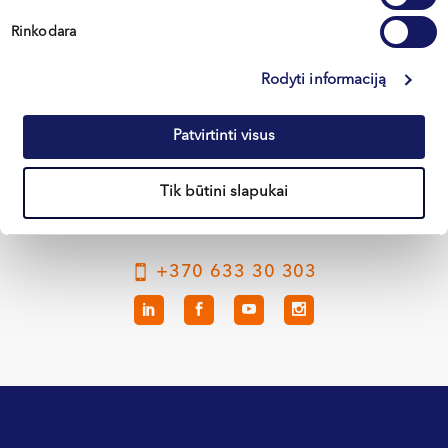
Rinkodara
Вильнюс
Rodyti informaciją
Каунас
Patvirtinti visus
Клайпеда
Кретинга
Tik būtini slapukai
+370 633 30 303