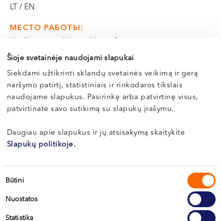
VI, VII --
LT / EN
МЕСТО РАБОТЫ:
Клайпеда, ул. Naujoji Uosto 9
Кретинга, ул. J. Basanavičiaus 80
Šioje svetainėje naudojami slapukai
Siekdami užtikrinti sklandų svetainės veikimą ir gerą
Э-РЕГИСТРАЦИЯ
naršymo patirtį, statistiniais ir rinkodaros tikslais
naudojame slapukus. Pasirinkę arba patvirtinę visus,
patvirtinate savo sutikimą su slapukų įrašymu.
Daugiau apie slapukus ir jų atsisakymą skaitykite
Slapukų politikoje.
Sutikimo
Būtini
pasirinkimas
Nuostatos
Statistika