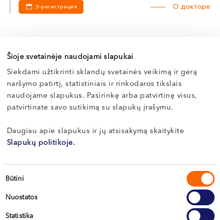
О докторе
Э-регистрация
Šioje svetainėje naudojami slapukai
Ромуалдас
МАЧЮНАС
Siekdami užtikrinti sklandų svetainės veikimą ir gerą
naršymo patirtį, statistiniais ir rinkodaros tikslais
Кардиолог
naudojame slapukus. Pasirinkę arba patvirtinę visus,
LT , EN , RU
patvirtinate savo sutikimą su slapukų įrašymu.
Клайпеда, ул. Dragūnų 2
Клайпеда, ул. Naujoji Uosto 9
Daugiau apie slapukus ir jų atsisakymą skaitykite
Slapukų politikoje.
О докторе
Э-регистрация
Sutikimo
Būtini
pasirinkimas
Nuostatos
Др. Кристина
Statistika