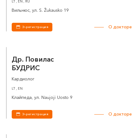
LT , EN , RU
VI, VII --
Вильнюс, ул. S. Žukausko 19
О докторе
Э-регистрация
Др. Повилас
БУДРИС
Кардиолог
LT , EN
Клайпеда, ул. Naujoji Uosto 9
О докторе
Э-регистрация