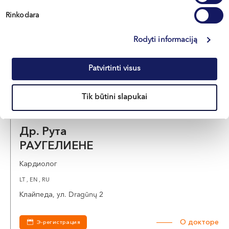
МОРКУНАЙТЕ
Rinkodara
Кардиолог
LT , EN , RU
Rodyti informaciją
Клайпеда, ул. Naujoji Uosto 9
Patvirtinti visus
О докторе
Э-регистрация
Tik būtini slapukai
Др. Рута
РАУГЕЛИЕНЕ
Кардиолог
LT , EN , RU
Клайпеда, ул. Dragūnų 2
О докторе
Э-регистрация