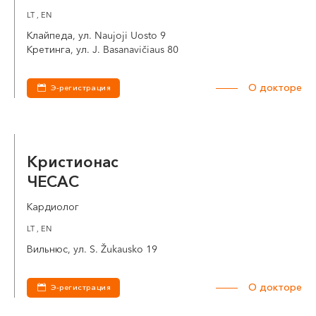
LT , EN
Клайпеда, ул. Naujoji Uosto 9
Кретинга, ул. J. Basanavičiaus 80
О докторе
Э-регистрация
Кристионас
ЧЕСАС
Кардиолог
LT , EN
Вильнюс, ул. S. Žukausko 19
О докторе
Э-регистрация