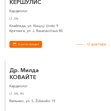
КЕРШУЛИС
Кардиолог
LT , EN
Клайпеда, ул. Naujoji Uosto 9
Кретинга, ул. J. Basanavičiaus 80
О докторе
Э-регистрация
Др. Милда
КОВАЙТЕ
Кардиолог
LT , EN , RU
Вильнюс, ул. S. Žukausko 19