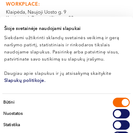
VI, VII --
WORKPLACE:
Klaipėda, Naujoji Uosto g. 9
Kretinga, J. Basanavičiaus g. 80
Šioje svetainėje naudojami slapukai
BOOK ONLINE
Siekdami užtikrinti sklandų svetainės veikimą ir gerą
naršymo patirtį, statistiniais ir rinkodaros tikslais
naudojame slapukus. Pasirinkę arba patvirtinę visus,
patvirtinate savo sutikimą su slapukų įrašymu.
Daugiau apie slapukus ir jų atsisakymą skaitykite
Slapukų politikoje.
Sutikimo
Būtini
pasirinkimas
Nuostatos
Statistika