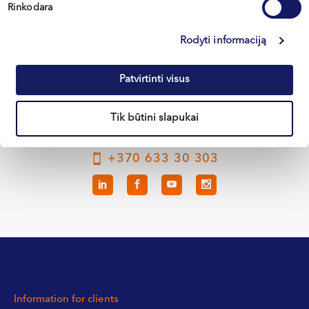
Rinkodara
Vilnius
Rodyti informaciją
Kaunas
Klaipėda
Patvirtinti visus
Kretinga
Tik būtini slapukai
+370 633 30 303
Information for clients