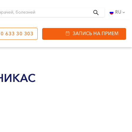
Поиск
RU
ЗАПИСЬ НА ПРИЕМ
0 633 30 303
етинга
ул. J. Basanavičiaus
80
НИКАС
ы работы:
 08:00 - 20:00
VII --