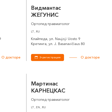
Видмантас
ЖЕГУНИС
Ортопед-травматолог
LT , RU
9
Клайпеда, ул. Naujoji Uosto 9
Кретинга, ул. J. Basanavičiaus 80
О докторе
О докторе
Э-регистрация
Мартинас
КАРНЕЦКАС
Ортопед-травматолог
LT , EN , RU