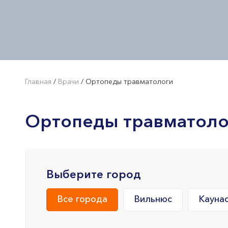
Главная
/
Врачи
/
Ортопеды травматологи
Ортопеды травматоло
Выберите город
Все города
Вильнюс
Кауна