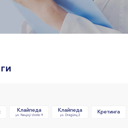
ги
Клайпеда
Клайпеда
с
Кретинга
ул. Naujoji Uosto 9
ул. Dragūnų 2