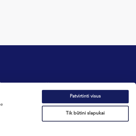
фиденциальности
Новости
ов – cookies
О здоровье
Patvirtinti visus
реннего распорядка
Подарочные ваучеры
me
Tik būtini slapukai