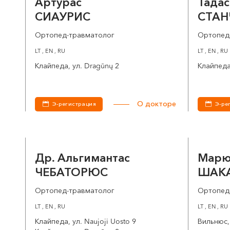
Артурас
Тада
СИАУРИС
СТАН
Ортопед-травматолог
Ортопед
LT , EN , RU
LT , EN , RU
Клайпеда, ул. Dragūnų 2
Клайпеда,
О докторе
Э-регистрация
Э-ре
Др. Альгимантас
Мар
ЧЕБАТОРЮС
ШАК
Ортопед-травматолог
Ортопед
LT , EN , RU
LT , EN , RU
Клайпеда, ул. Naujoji Uosto 9
Вильнюс, 