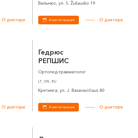
Вильнюс, ул. S. Žukausko 19
О докторе
О докторе
Э-регистрация
Гедрюс
РЕПШИС
Ортопед-травматолог
LT , EN , RU
Кретинга, ул. J. Basanavičiaus 80
О докторе
О докторе
Э-регистрация