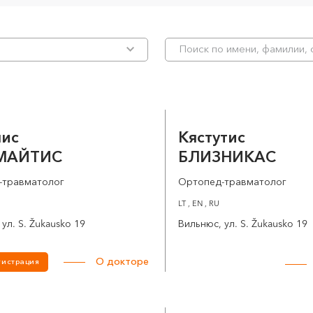
нис
Кястутис
МАЙТИС
БЛИЗНИКАС
-травматолог
Ортопед-травматолог
LT , EN , RU
ул. S. Žukausko 19
Вильнюс, ул. S. Žukausko 19
О докторе
гистрация