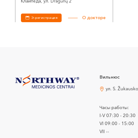
Клайпеда, ул. Dragūnų 2
О докторе
Э-регистрация
Вильнюс
ул. S. Žukausk
Часы работы:
I-V 07:30 - 20:30
VI 09:00 - 15:00
VII --