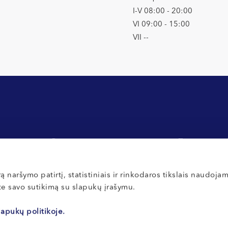
I-V 08:00 - 20:00
VI 09:00 - 15:00
VII --
ции
Оплата и страхование
Политика кон
ты для новых
Правила внутреннего распорядка
Политика файл
Правила внут
ą naršymo patirtį, statistiniais ir rinkodaros tikslais naudoja
Отзывы
ate savo sutikimą su slapukų įrašymu.
lapukų politikoje.