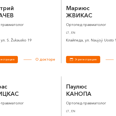
трий
Мариюс
АЧЕВ
ЖВИКАС
-травматолог
Ортопед-травматолог
LT , EN
ул. S. Žukausko 19
Клайпеда, ул. Naujoji Uosto 
О докторе
гистрация
Э-регистрация
рас
Паулюс
ИЦКАС
КАНОПА
-травматолог
Ортопед-травматолог
LT , EN