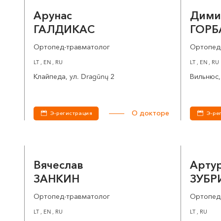
Арунас
Дими
ГАЛДИКАС
ГОРБ
Ортопед-травматолог
Ортопед
LT , EN , RU
LT , EN , RU
Клайпеда, ул. Dragūnų 2
Вильнюс, 
О докторе
Э-регистрация
Э-ре
Вячеслав
Арту
ЗАНКИН
ЗУБР
Ортопед-травматолог
Ортопед
LT , EN , RU
LT , RU