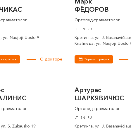
с
Марк
ЧИКАС
ФЁДОРОВ
-травматолог
Ортопед-травматолог
LT , EN , RU
 ул. Naujoji Uosto 9
Кретинга, ул. J. Basanavičiau
Клайпеда, ул. Naujoji Uosto 
О докторе
гистрация
Э-регистрация
юс
Артурас
АЛИНИС
ШАРКЯВИЧЮС
-травматолог
Ортопед-травматолог
LT , EN , RU
ул. S. Žukausko 19
Кретинга, ул. J. Basanavičiau