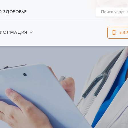
О ЗДОРОВЬЕ
ФОРМАЦИЯ
+37
Клайпеда
Кр
ул. Dragūnų 2
Часы работы:
I-V 08:00 - 20:00
Час
VI, VII --
I-V
VI, 
ул. Naujoji Uosto 9
Часы работы:
I-V 08:00 - 20:00
VI 09:00 - 15:00
VII --