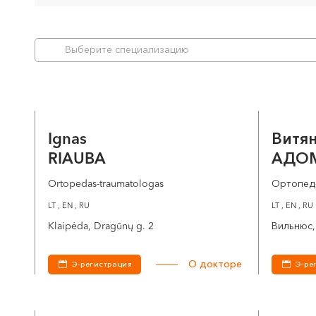
Bыберите специализацию
Ignas
Витя
RIAUBA
АДО
Ortopedas-traumatologas
Ортопед
LT , EN , RU
LT , EN , RU
Klaipėda, Dragūnų g. 2
Вильнюс, 
О докторе
Э-регистрация
Э-ре