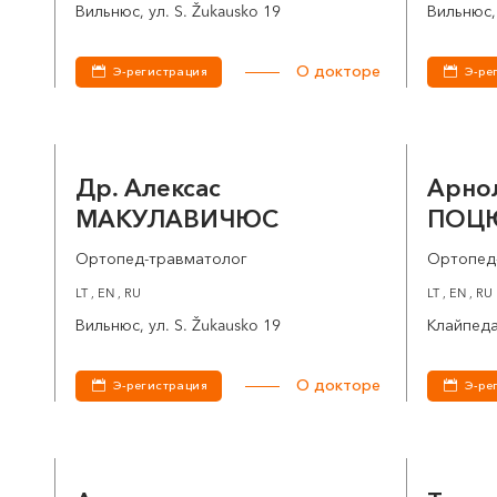
Вильнюс, ул. S. Žukausko 19
Вильнюс, 
О докторе
Э-регистрация
Э-ре
Др. Алексас
Арно
МАКУЛАВИЧЮС
ПОЦ
Ортопед-травматолог
Ортопед
LT , EN , RU
LT , EN , RU
Вильнюс, ул. S. Žukausko 19
Клайпеда
О докторе
Э-регистрация
Э-ре