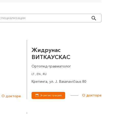
Жидрунас
ВИТКАУСКАС
Ортопед-травматолог
LT , EN , RU
Кретинга, ул. J. Basanavičiaus 80
О докторе
Э-регистрация
О докторе