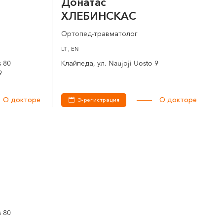
Донатас
ХЛЕБИНСКАС
Ортопед-травматолог
LT , EN
s 80
Клайпеда, ул. Naujoji Uosto 9
9
О докторе
О докторе
Э-регистрация
s 80