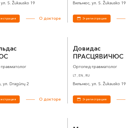
ул. S. Žukausko 19
Вильнюс, ул. S. Žukausko 19
О докторе
гистрация
Э-регистрация
льдас
Довидас
ЮС
ПРАСЦЯВИЧЮС
-травматолог
Ортопед-травматолог
LT , EN , RU
, ул. Dragūnų 2
Вильнюс, ул. S. Žukausko 19
О докторе
гистрация
Э-регистрация