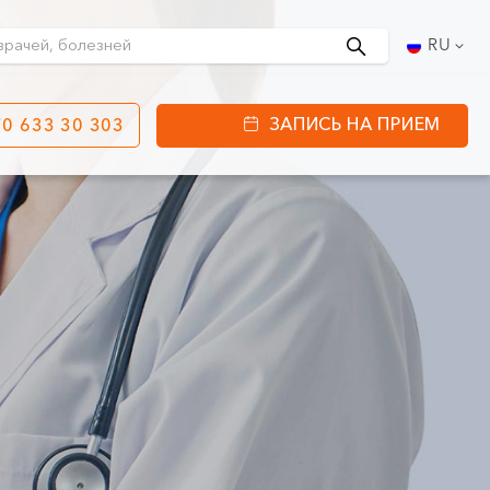
Поиск
RU
ЗАПИСЬ НА ПРИЕМ
0 633 30 303
етинга
ул. J. Basanavičiaus
80
ы работы:
 08:00 - 20:00
VII --