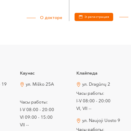
Э-регистрация
О докторе
Каунас
Клайпеда
o 19
ул. Miško 25A
ул. Dragūnų 2
Часы работы:
I-V 08:00 - 20:00
Часы работы:
VI, VII --
I-V 08:00 - 20:00
VI 09:00 - 15:00
ул. Naujoji Uosto 9
VII --
Часы работы: