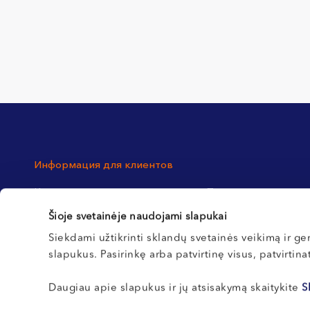
Информация для клиентов
Контакты
Процедура регистра
Northway Вильнюс
Впервые у нас? Сове
Šioje svetainėje naudojami slapukai
Northway Клайпеда
посетителей
Siekdami užtikrinti sklandų svetainės veikimą ir ger
Northway Каунас
slapukus. Pasirinkę arba patvirtinę visus, patvirtin
Northway Кретинга
Daugiau apie slapukus ir jų atsisakymą skaitykite
S