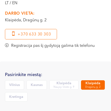
LT / EN
VI, VII --
DARBO VIETA:
Klaipėda, Dragūnų g. 2
+370 633 30 303
Registracija pas šį gydytoją galima tik telefonu
Pasirinkite miestą:
Klaipėda
Klaipėda
Vilnius
Kaunas
Naujoji Uosto g. 9
Dragūnų g. 2
Kretinga