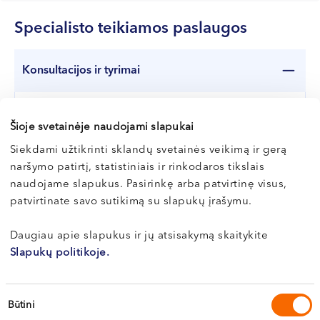
Specialisto teikiamos paslaugos
Konsultacijos ir tyrimai
Tyrimai atliekami tik kartu su gydytojo konsultacija
Šioje svetainėje naudojami slapukai
Paslaugos pavadinimas
Kaina
Siekdami užtikrinti sklandų svetainės veikimą ir gerą
Endokrinologo konsultacija
55 €
naršymo patirtį, statistiniais ir rinkodaros tikslais
Pakartotinė endokrinologo konsultacija
naudojame slapukus. Pasirinkę arba patvirtinę visus,
40 €
patvirtinate savo sutikimą su slapukų įrašymu.
Skydliaukės echoskopija
50 €
Daugiau apie slapukus ir jų atsisakymą skaitykite
Slapukų politikoje.
Biografija
Sutikimo
Būtini
pasirinkimas