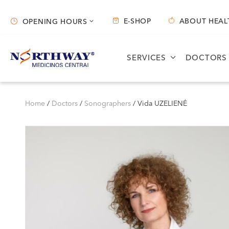
E-SHOP
ABOUT HEAL
OPENING HOURS
Opening hours
SERVICES
DOCTORS
Vilnius
Kaunas
S. Žukausko g. 19
Miško g. 25A
Home
/
Doctors
/
Sonographers
/
Vida UZELIENĖ
Opening hours:
Opening hours:
I-V 07:30 - 20:30
I-V 08:00 - 20:00
VI 09:00 - 15:00
VI 09:00 - 15:00
VII --
VII --