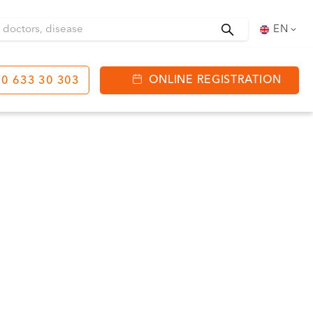
Search
EN
ONLINE REGISTRATION
0 633 30 303
tinga
J. Basanavičiaus str.
80
ning hours:
 08:00 - 20:00
VII --