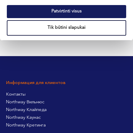
Patvirtinti visus
+370 633 30 303
Tik būtini slapukai
Информация для клиентов
Контакты
Northway Вильнюс
Northway Клайпеда
Northway Каунас
Northway Кретинга