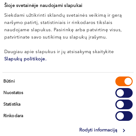
+370 633 30 303
VI, VII --
Šioje svetainėje naudojami slapukai
Запись к этому врачу возможна только по
Siekdami užtikrinti sklandų svetainės veikimą ir gerą
naršymo patirtį, statistiniais ir rinkodaros tikslais
телефону
naudojame slapukus. Pasirinkę arba patvirtinę visus,
patvirtinate savo sutikimą su slapukų įrašymu.
Daugiau apie slapukus ir jų atsisakymą skaitykite
Slapukų politikoje.
Sutikimo
Būtini
pasirinkimas
Nuostatos
Вильнюс
Statistika
Каунас
Rinkodara
Клайпеда
Rodyti informaciją
Кретинга