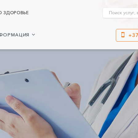
О ЗДОРОВЬЕ
ФОРМАЦИЯ
+37
Клайпеда
Кр
ул. Dragūnų 2
Часы работы:
I-V 08:00 - 20:00
Час
VI, VII --
I-V
VI, 
ул. Naujoji Uosto 9
Часы работы:
I-V 08:00 - 20:00
VI 09:00 - 15:00
VII --