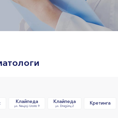
матологи
Клайпеда
Клайпеда
с
Кретинга
ул. Naujoji Uosto 9
ул. Dragūnų 2