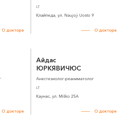
LT
Клайпеда, ул. Naujoji Uosto 9
О докторе
О докторе
Айдас
ЮРКЯВИЧЮС
г
Анестезиолог-реаниматолог
LT
Каунас, ул. Miško 25A
О докторе
О докторе