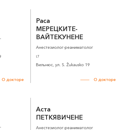
Раса
МЕРЕЦКИТЕ-
ВАЙТЕКУНЕНЕ
г
Анестезиолог-реаниматолог
9
LT
Вильнюс, ул. S. Žukausko 19
О докторе
О докторе
Аста
ПЕТКЯВИЧЕНЕ
г
Анестезиолог-реаниматолог