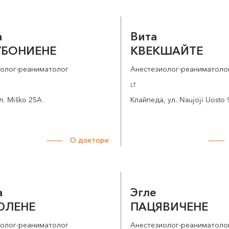
а
Вита
УБОНИЕНЕ
КВЕКШАЙТЕ
иолог-реаниматолог
Анестезиолог-реаниматоло
LT
л. Miško 25A
Клайпеда, ул. Naujoji Uosto 
О докторе
а
Эгле
ЮЛЕНЕ
ПАЦЯВИЧЕНЕ
иолог-реаниматолог
Анестезиолог-реаниматоло