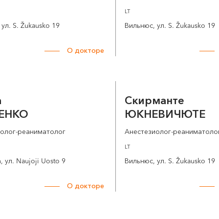
LT
ул. S. Žukausko 19
Вильнюс, ул. S. Žukausko 19
О докторе
а
Скирманте
ЕНКО
ЮКНЕВИЧЮТЕ
иолог-реаниматолог
Анестезиолог-реаниматоло
LT
 ул. Naujoji Uosto 9
Вильнюс, ул. S. Žukausko 19
О докторе