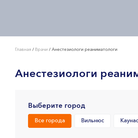
Главная
/
Врачи
/
Анестезиологи реаниматологи
Анестезиологи реани
Выберите город
Все города
Вильнюс
Кауна