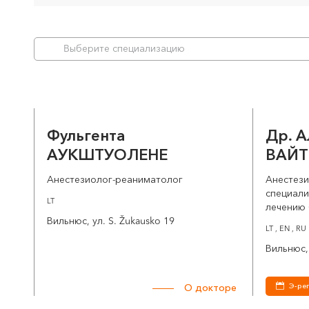
Bыберите специализацию
Фульгента
Др. 
АУКШТУОЛЕНЕ
ВАЙТ
Анестезиолог-реаниматолог
Анестези
специали
LT
лечению
Вильнюс, ул. S. Žukausko 19
LT , EN , RU
Вильнюс, 
Э-ре
О докторе