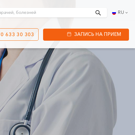
Поиск
RU
ЗАПИСЬ НА ПРИЕМ
0 633 30 303
етинга
ул. J. Basanavičiaus
80
ы работы:
 08:00 - 20:00
VII --