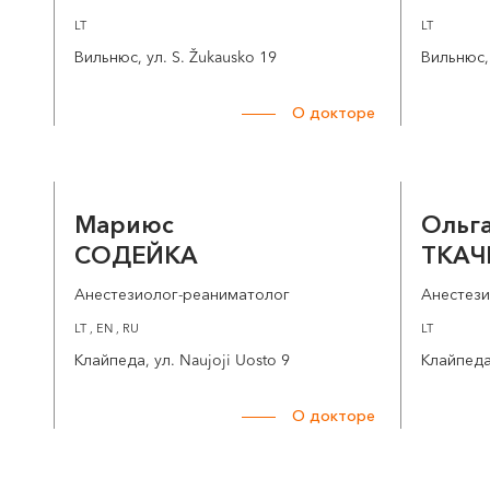
LT
LT
Вильнюс, ул. S. Žukausko 19
Вильнюс, 
О докторе
Мариюс
Ольг
СОДЕЙКА
ТКАЧ
Анестезиолог-реаниматолог
Анестез
LT , EN , RU
LT
Клайпеда, ул. Naujoji Uosto 9
Клайпеда,
О докторе