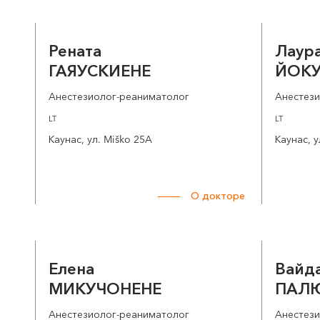
Рената
Лаур
ГАЯУСКИЕНЕ
ЙОК
Анестезиолог-реаниматолог
Анестез
LT
LT
Каунас, ул. Miško 25A
Каунас, у
О докторе
Елена
Вайд
МИКУЧОНЕНЕ
ПАЛ
Анестезиолог-реаниматолог
Анестез