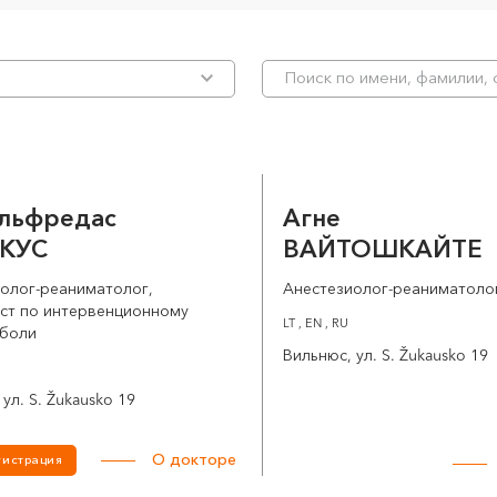
Альфредас
Агне
КУС
ВАЙТОШКАЙТЕ
олог-реаниматолог,
Анестезиолог-реаниматоло
ст по интервенционному
LT , EN , RU
 боли
Вильнюс, ул. S. Žukausko 19
ул. S. Žukausko 19
О докторе
гистрация