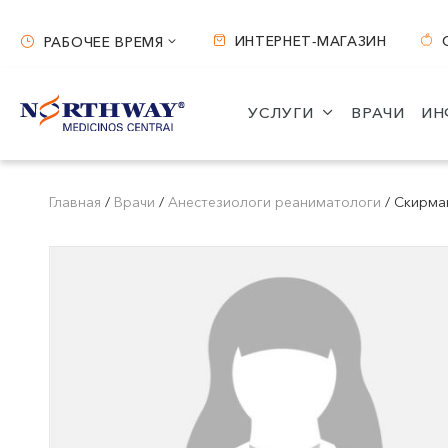
ИНТЕРНЕТ-МАГАЗИН
РАБОЧЕЕ ВРЕМЯ
Рабочее время
УСЛУГИ
ВРАЧИ
ИН
Вильнюс
Каунас
ул. S. Žukausko 19
ул. Miško 25A
Главная
/
Врачи
/
Анестезиологи реаниматологи
/
Скирма
Часы работы:
Часы работы:
I-V 07:30 - 20:30
I-V 08:00 - 20:00
VI 09:00 - 15:00
VI 09:00 - 15:00
VII --
VII --