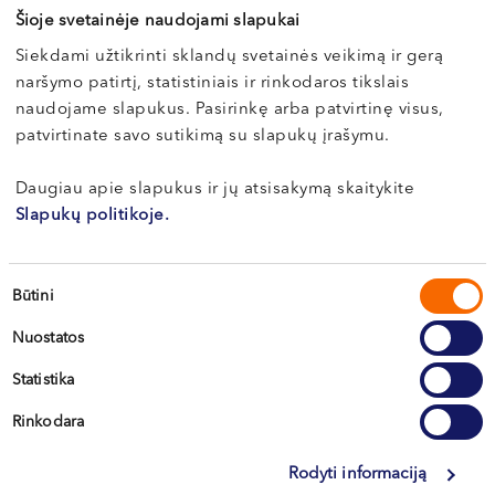
+370 633 30 303
VI, VII --
Šioje svetainėje naudojami slapukai
Запись к этому врачу возможна только по
Siekdami užtikrinti sklandų svetainės veikimą ir gerą
naršymo patirtį, statistiniais ir rinkodaros tikslais
телефону
naudojame slapukus. Pasirinkę arba patvirtinę visus,
patvirtinate savo sutikimą su slapukų įrašymu.
Daugiau apie slapukus ir jų atsisakymą skaitykite
Slapukų politikoje.
Sutikimo
Būtini
pasirinkimas
Nuostatos
Вильнюс
Statistika
Каунас
Rinkodara
Клайпеда
Rodyti informaciją
Кретинга