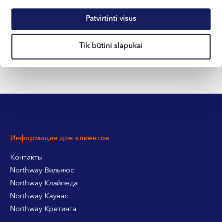
Patvirtinti visus
+370 633 30 303
Tik būtini slapukai
Информация для клиентов
Контакты
Northway Вильнюс
Northway Клайпеда
Northway Каунас
Northway Кретинга