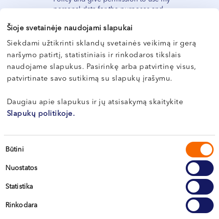
VI, VII --
personal data for the purposes and
under conditions as provided by the
Šioje svetainėje naudojami slapukai
Privacy Policy.
Siekdami užtikrinti sklandų svetainės veikimą ir gerą
naršymo patirtį, statistiniais ir rinkodaros tikslais
Sign up
naudojame slapukus. Pasirinkę arba patvirtinę visus,
patvirtinate savo sutikimą su slapukų įrašymu.
Daugiau apie slapukus ir jų atsisakymą skaitykite
Slapukų politikoje.
Sutikimo
Būtini
pasirinkimas
Nuostatos
Statistika
Vilnius
Rinkodara
Kaunas