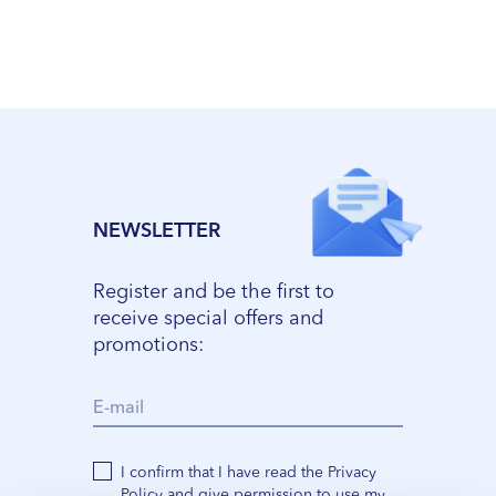
VII --
Klaipėda
Dragūnų str. 2
Opening hours:
I-V 08:00 - 20:00
VI, VII --
Naujoji Uosto g. 9
NEWSLETTER
Opening hours:
I-V 08:00 - 20:00
Register and be the first to
VI 09:00 - 15:00
receive special offers and
VII --
promotions:
Kretinga
J. Basanavičiaus str. 80
Opening hours:
I confirm that I have read the Privacy
I-V 08:00 - 20:00
Policy and give permission to use my