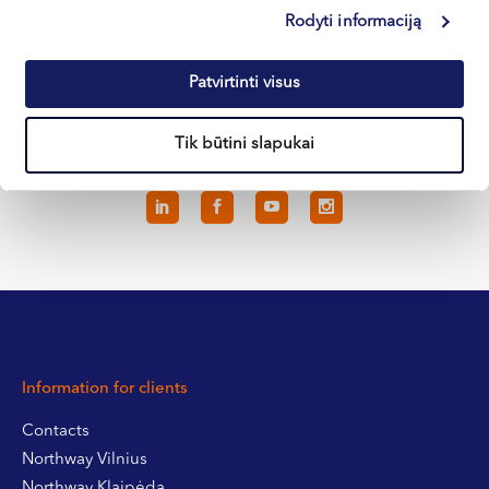
Rodyti informaciją
Klaipėda
Kretinga
Patvirtinti visus
Tik būtini slapukai
+370 633 30 303
Information for clients
Contacts
Northway Vilnius
Northway Klaipėda