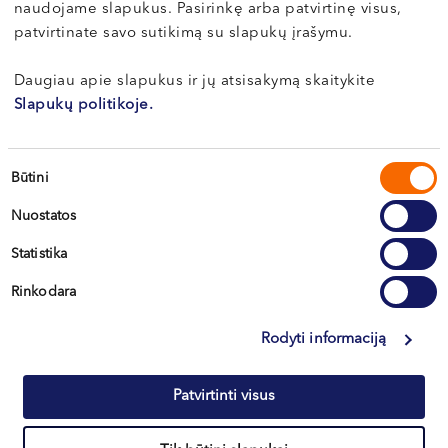
naudojame slapukus. Pasirinkę arba patvirtinę visus,
VI, VII --
patvirtinate savo sutikimą su slapukų įrašymu.
Daugiau apie slapukus ir jų atsisakymą skaitykite
Slapukų politikoje.
Vilnius
Sutikimo
Būtini
Kaunas
pasirinkimas
Nuostatos
Klaipėda
Statistika
Kretinga
Rinkodara
Rodyti informaciją
+370 633 30 303
Patvirtinti visus