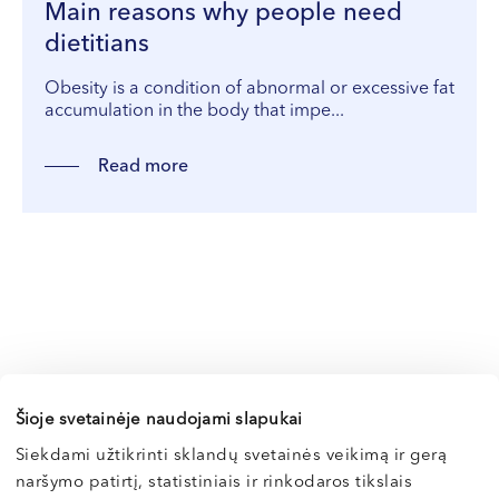
VII --
Main reasons why people need
Klaipėda
dietitians
Dragūnų str. 2
Obesity is a condition of abnormal or excessive fat
accumulation in the body that impe...
Opening hours:
I-V 08:00 - 20:00
Read more
VI, VII --
Naujoji Uosto g. 9
Opening hours:
I-V 08:00 - 20:00
VI 09:00 - 15:00
VII --
Kretinga
J. Basanavičiaus str. 80
Šioje svetainėje naudojami slapukai
Siekdami užtikrinti sklandų svetainės veikimą ir gerą
Opening hours:
naršymo patirtį, statistiniais ir rinkodaros tikslais
I-V 08:00 - 20:00