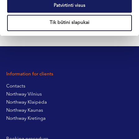
Patvirtinti visus
+370 633 30 303
Tik būtini slapukai
Information for clients
Contacts
Northway Vilnius
Northway Klaipėda
Northway Kaunas
Northway Kretinga