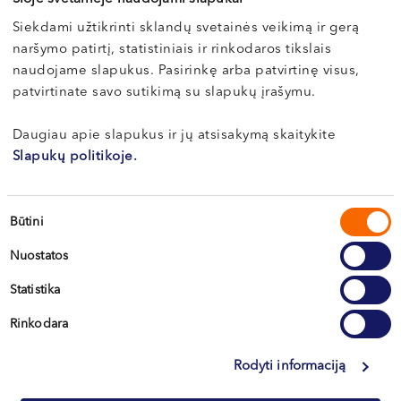
VI, VII --
Siekdami užtikrinti sklandų svetainės veikimą ir gerą
Registration is only possible by phone
naršymo patirtį, statistiniais ir rinkodaros tikslais
naudojame slapukus. Pasirinkę arba patvirtinę visus,
patvirtinate savo sutikimą su slapukų įrašymu.
Daugiau apie slapukus ir jų atsisakymą skaitykite
Slapukų politikoje.
Sutikimo
Būtini
pasirinkimas
Vilnius
Nuostatos
Kaunas
Statistika
Klaipėda
Rinkodara
Kretinga
Rodyti informaciją