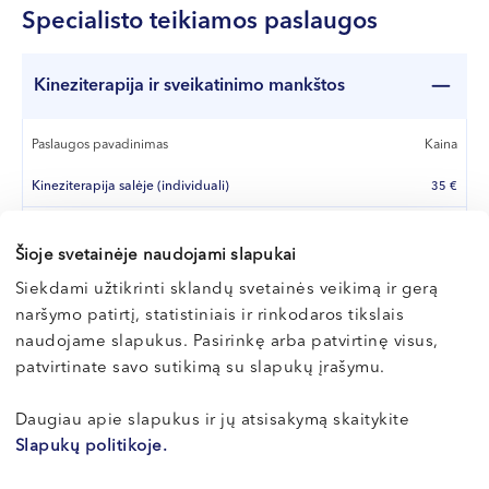
Specialisto teikiamos paslaugos
Kineziterapija ir sveikatinimo mankštos
Paslaugos pavadinimas
Kaina
Kineziterapija salėje (individuali)
35 €
Kineziterapija baseine (individuali)
45 €
Šioje svetainėje naudojami slapukai
Kineziterapija baseine (grupinė, 1 kartas)
25 €
Siekdami užtikrinti sklandų svetainės veikimą ir gerą
Kineziterapija baseine (grupinė, 5 kartai)
125 €
naršymo patirtį, statistiniais ir rinkodaros tikslais
naudojame slapukus. Pasirinkę arba patvirtinę visus,
patvirtinate savo sutikimą su slapukų įrašymu.
Kūdikiams ir vaikams
Daugiau apie slapukus ir jų atsisakymą skaitykite
Paslaugos pavadinimas
Kaina
Fizioterapija
Slapukų politikoje.
Kineziterapija kūdikiui baseine (individuali)
40 €