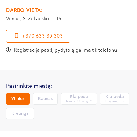
VI, VII --
DARBO VIETA:
Vilnius, S. Žukausko g. 19
+370 633 30 303
Registracija pas šį gydytoją galima tik telefonu
Pasirinkite miestą:
Klaipėda
Klaipėda
Vilnius
Kaunas
Naujoji Uosto g. 9
Dragūnų g. 2
Kretinga