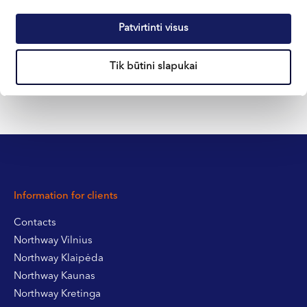
Patvirtinti visus
+370 633 30 303
Tik būtini slapukai
Information for clients
Contacts
Northway Vilnius
Northway Klaipėda
Northway Kaunas
Northway Kretinga