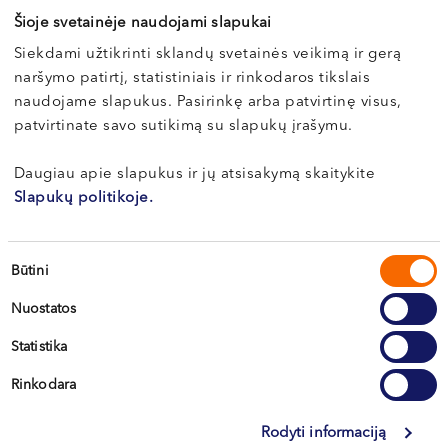
VI, VII --
Vilnius, S. Žukausko g. 19
Šioje svetainėje naudojami slapukai
Siekdami užtikrinti sklandų svetainės veikimą ir gerą
BOOK ONLINE
naršymo patirtį, statistiniais ir rinkodaros tikslais
naudojame slapukus. Pasirinkę arba patvirtinę visus,
patvirtinate savo sutikimą su slapukų įrašymu.
Daugiau apie slapukus ir jų atsisakymą skaitykite
Slapukų politikoje.
Sutikimo
Būtini
pasirinkimas
Nuostatos
Vilnius
Statistika
Kaunas
Rinkodara
Klaipėda
Rodyti informaciją
Kretinga