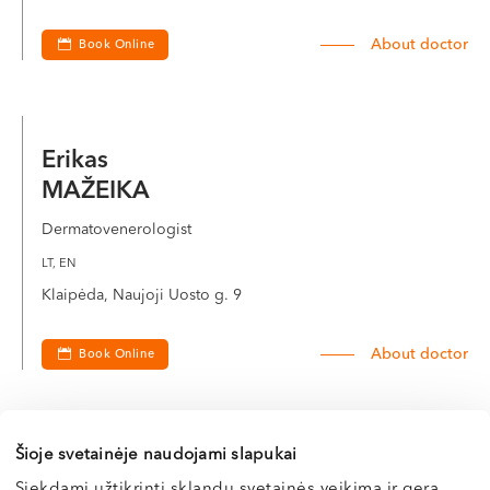
About doctor
Book Online
Erikas
MAŽEIKA
Dermatovenerologist
LT, EN
Klaipėda, Naujoji Uosto g. 9
About doctor
Book Online
Šioje svetainėje naudojami slapukai
Raimonda
Siekdami užtikrinti sklandų svetainės veikimą ir gerą