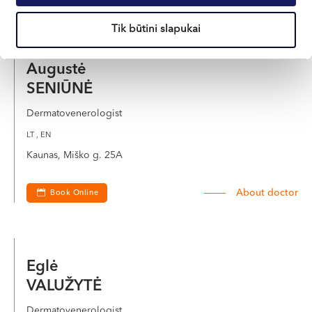
Tik būtini slapukai
Augustė
SENIŪNĖ
Dermatovenerologist
LT , EN
Kaunas, Miško g. 25A
About doctor
Book Online
Eglė
VALUŽYTĖ
Dermatovenerologist