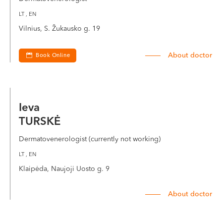
LT , EN
Vilnius, S. Žukausko g. 19
About doctor
Book Online
Ieva
TURSKĖ
Dermatovenerologist (currently not working)
LT , EN
Klaipėda, Naujoji Uosto g. 9
About doctor