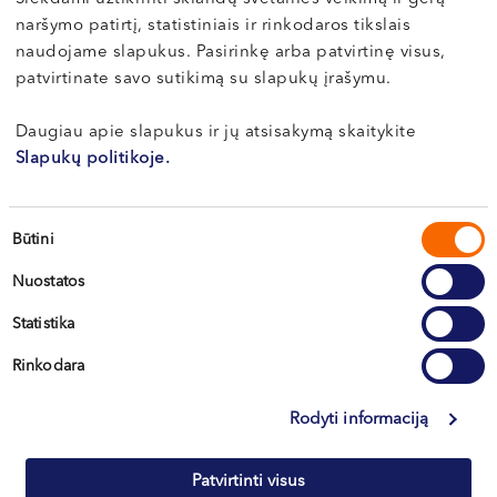
MCGLONE
naršymo patirtį, statistiniais ir rinkodaros tikslais
Dermatovenerologist
naudojame slapukus. Pasirinkę arba patvirtinę visus,
patvirtinate savo sutikimą su slapukų įrašymu.
LT , EN , RU
Vilnius, S. Žukausko g. 19
Daugiau apie slapukus ir jų atsisakymą skaitykite
Slapukų politikoje.
About doctor
Book Online
Sutikimo
Būtini
pasirinkimas
Nuostatos
Vilma
POCIENĖ
Statistika
Dermatovenerologist
Rinkodara
LT , EN , RU
Rodyti informaciją
Klaipėda, Naujoji Uosto g. 9
Patvirtinti visus
About doctor
Book Online