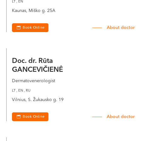
LT , EN
VI, VII --
Kaunas, Miško g. 25A
About doctor
Book Online
Doc. dr. Rūta
GANCEVIČIENĖ
Dermatovenerologist
LT , EN , RU
Vilnius, S. Žukausko g. 19
About doctor
Book Online