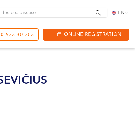
Search
EN
ONLINE REGISTRATION
0 633 30 303
tinga
J. Basanavičiaus str.
80
EVIČIUS
ning hours:
 08:00 - 20:00
VII --