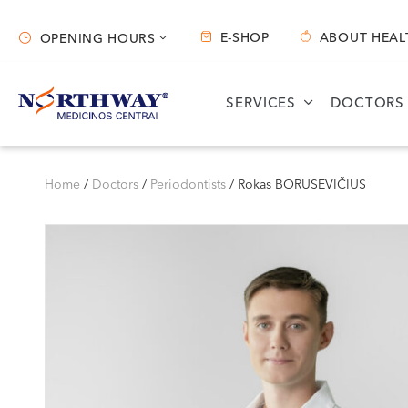
E-SHOP
ABOUT HEAL
OPENING HOURS
Opening hours
SERVICES
DOCTORS
Vilnius
Kaunas
S. Žukausko g. 19
Miško g. 25A
Home
/
Doctors
/
Periodontists
/
Rokas BORUSEVIČIUS
Opening hours:
Opening hours:
I-V 07:30 - 20:30
I-V 08:00 - 20:00
VI 09:00 - 15:00
VI 09:00 - 15:00
VII --
VII --