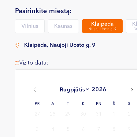
Pasirinkite miestą:
Klaipėda
K
Vilnius
Kaunas
Naujoji Uosto g. 9
Dr
Klaipėda, Naujoji Uosto g. 9