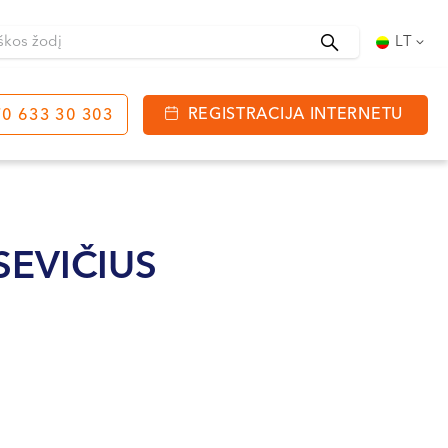
Ieškoti
LT
REGISTRACIJA INTERNETU
0 633 30 303
tinga
J. Basanavičiaus g. 80
bo laikas:
EVIČIUS
 08:00 - 20:00
VII --