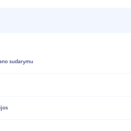
lano sudarymu
ijos