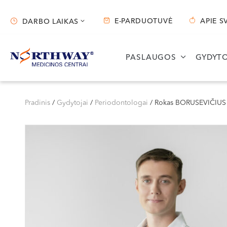
E-PARDUOTUVĖ
APIE S
DARBO LAIKAS
Darbo laikas
PASLAUGOS
GYDYTO
Vilnius
Kaunas
S. Žukausko g. 19
Miško g. 25A
Pradinis
/
Gydytojai
/
Periodontologai
/
Rokas BORUSEVIČIUS
Darbo laikas:
Darbo laikas:
I-V 07:30 - 20:30
I-V 08:00 - 20:00
VI 09:00 - 15:00
VI 09:00 - 15:00
VII --
VII --