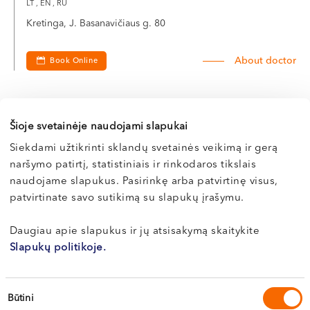
LT , EN , RU
VI, VII --
Kretinga, J. Basanavičiaus g. 80
About doctor
Book Online
Šioje svetainėje naudojami slapukai
Edgaras
Siekdami užtikrinti sklandų svetainės veikimą ir gerą
STRELCOVAS
naršymo patirtį, statistiniais ir rinkodaros tikslais
Internal medicine doctor
naudojame slapukus. Pasirinkę arba patvirtinę visus,
patvirtinate savo sutikimą su slapukų įrašymu.
LT , EN , DE
Kaunas, Miško g. 25A
Daugiau apie slapukus ir jų atsisakymą skaitykite
Slapukų politikoje.
About doctor
Book Online
Sutikimo
Būtini
pasirinkimas