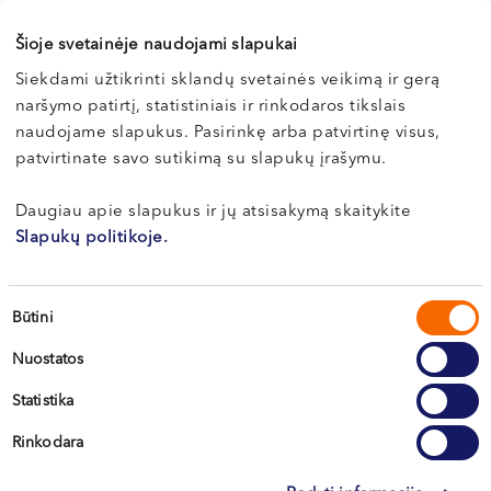
LT , DE , EN
VI, VII --
Вильнюс, ул. S. Žukausko 19
Šioje svetainėje naudojami slapukai
Siekdami užtikrinti sklandų svetainės veikimą ir gerą
О докторе
Э-регистрация
naršymo patirtį, statistiniais ir rinkodaros tikslais
naudojame slapukus. Pasirinkę arba patvirtinę visus,
patvirtinate savo sutikimą su slapukų įrašymu.
Daugiau apie slapukus ir jų atsisakymą skaitykite
Slapukų politikoje.
Sutikimo
Būtini
pasirinkimas
Nuostatos
Statistika
Вильнюс
Rinkodara
Каунас
Клайпеда