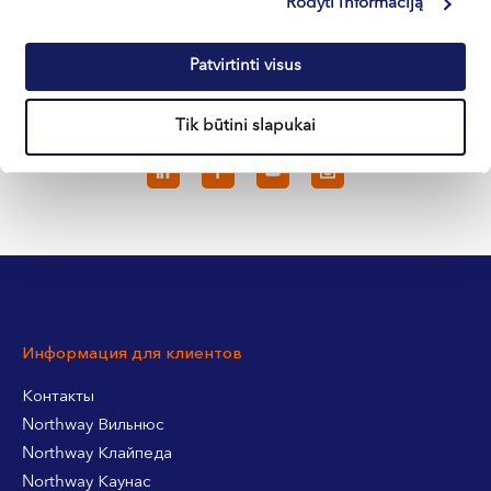
Rodyti informaciją
Кретинга
Patvirtinti visus
Tik būtini slapukai
+370 633 30 303
Информация для клиентов
Контакты
Northway Вильнюс
Northway Клайпеда
Northway Каунас