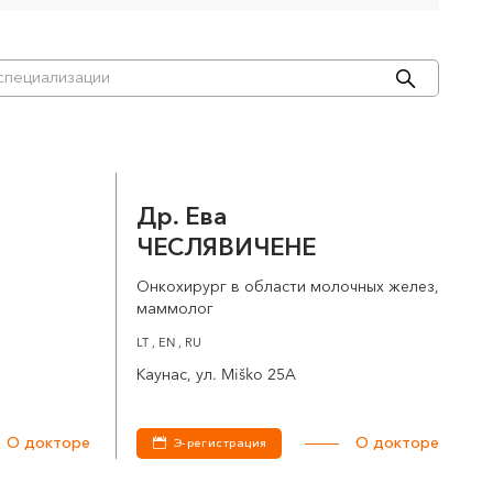
Др. Ева
ЧЕСЛЯВИЧЕНЕ
Онкохирург в области молочных желез,
маммолог
LT , EN , RU
Каунас, ул. Miško 25A
О докторе
О докторе
Э-регистрация