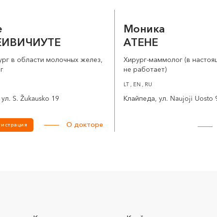
е
Моника
ИВИЧИУТЕ
АТЕНЕ
рг в области молочных желез,
Хирург-маммолог (в настоя
г
не работает)
LT , EN , RU
ул. S. Žukausko 19
Клайпеда, ул. Naujoji Uosto 
О докторе
гистрация