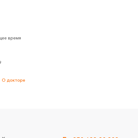
щее время
9
О докторе