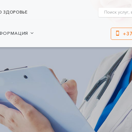
О ЗДОРОВЬЕ
ФОРМАЦИЯ
+37
Клайпеда
Кр
ул. Dragūnų 2
Часы работы:
I-V 08:00 - 20:00
Час
VI, VII --
I-V
VI, 
ул. Naujoji Uosto 9
Часы работы:
I-V 08:00 - 20:00
VI 09:00 - 15:00
VII --