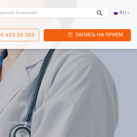
Поиск
RU
ЗАПИСЬ НА ПРИЕМ
0 633 30 303
етинга
ул. J. Basanavičiaus
80
ы работы:
 08:00 - 20:00
VII --