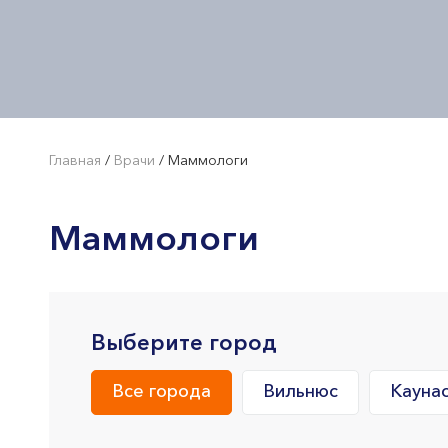
Главная
/
Врачи
/
Маммологи
Маммологи
Выберите город
Все города
Вильнюс
Кауна