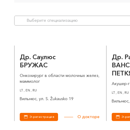
Bыберите специализацию
Др. Саулюс
Др. Р
БРУЖАС
ВАНС
ПЕТК
Онкохирург в области молочных желез,
маммолог
Акушер-г
LT , EN , RU
LT , EN , RU
Вильнюс, ул. S. Žukausko 19
Вильнюс, 
О докторе
Э-регистрация
Э-ре