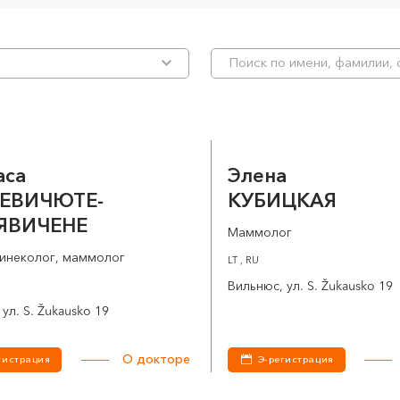
аса
Элена
ЕВИЧЮТЕ-
КУБИЦКАЯ
ЯВИЧЕНЕ
Маммолог
инеколог, маммолог
LT , RU
Вильнюс, ул. S. Žukausko 19
ул. S. Žukausko 19
О докторе
гистрация
Э-регистрация