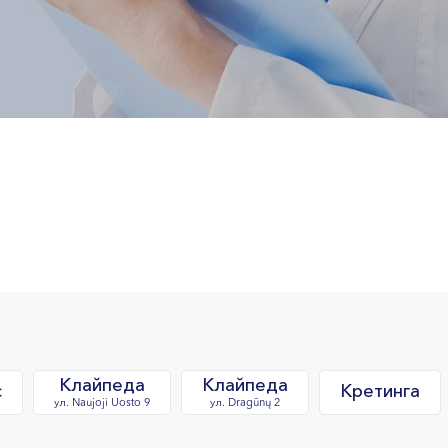
Клайпеда
Клайпеда
с
Кретинга
ул. Naujoji Uosto 9
ул. Dragūnų 2