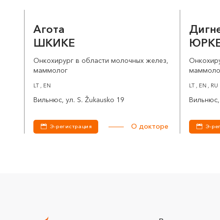
Агота
Дигн
ШКИКЕ
ЮРКЕ
Онкохирург в области молочных желез,
Онкохиру
маммолог
маммоло
LT , EN
LT , EN , RU
Вильнюс, ул. S. Žukausko 19
Вильнюс, 
О докторе
Э-регистрация
Э-ре